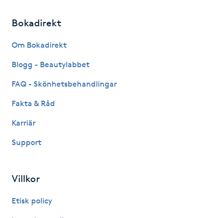
Kinesiologi
Bokadirekt
Kinesisk medicin
Om Bokadirekt
Blogg - Beautylabbet
Kiropraktik
FAQ - Skönhetsbehandlingar
Klangmassage
Fakta & Råd
Klippning
Karriär
Support
Klippning & Slingor
Klippning ungdom
Villkor
Etisk policy
Koppningsmassage