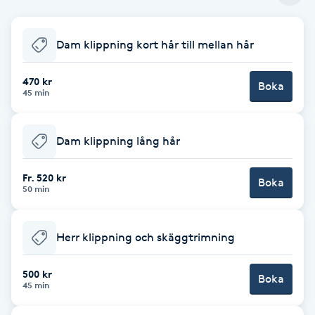
Babylights
Dam klippning kort hår till mellan hår
Balayage
470 kr
Boka
45 min
Bambumassage
Dam klippning lång hår
Barber
Fr. 520 kr
Boka
Barnklippning
50 min
BIAB
Herr klippning och skäggtrimning
Blowout
500 kr
Boka
45 min
Bottenfärg