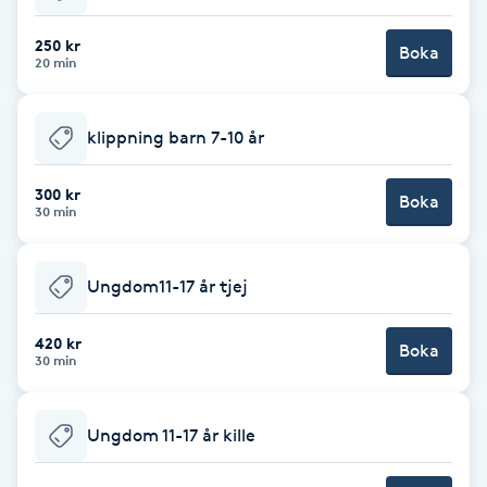
Cryoterapi
D
250 kr
Boka
20 min
Damklippning
klippning barn 7-10 år
Dermapen
300 kr
Boka
Diamantslipning
30 min
E
Ungdom11-17 år tjej
Enzympeeling
420 kr
Boka
Extensions
30 min
Extensions borttagning
Ungdom 11-17 år kille
Eyeliner-tatuering