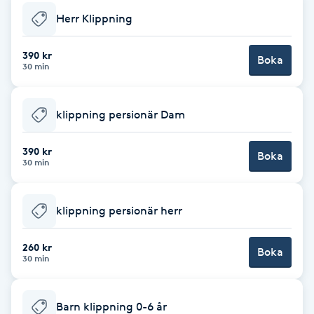
Herr Klippning
Brynformning
390 kr
Boka
Brynfärgning
30 min
Brynplockning
klippning persionär Dam
Bröllopsuppsättning
390 kr
Boka
30 min
C
Celluliter
klippning persionär herr
Coachning
260 kr
Boka
30 min
Color correction
Barn klippning 0-6 år