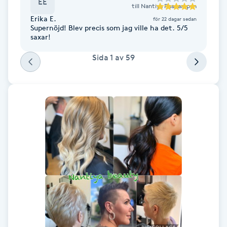
EE
till
Nantiya Phanampan
Föning
Erika E.
för 22 dagar sedan
G
Supernöjd! Blev precis som jag ville ha det. 5/5
saxar!
Gel naglar
Sida
1
av
59
Gelenaglar
Gellack
Gellack med förstärkning
Gravidmassage
Gravidyoga
Gruppträning