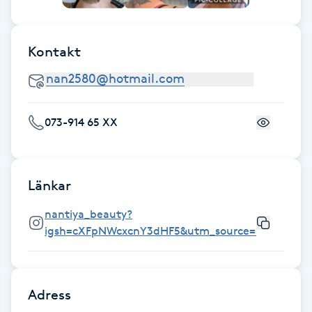
Gua Sha-massage
Kontakt
H
Hatha Yoga
073-914 65 XX
Headspa
Healing
Länkar
Herrklippning
nantiya_beauty?
igsh=cXFpNWcxcnY3dHF5&utm_source=qr
HIFU
Hollywood Peel
Adress