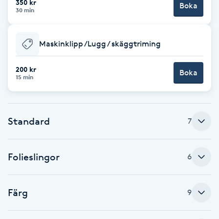
350 kr
Boka
30 min
F
Face framing
Maskinklipp /Lugg / skäggtriming
Faceliftmassage
200 kr
Boka
15 min
Fet hårbotten
Fettreducering
Standard
7
Fibromassage
Folieslingor
6
Fillers
Färg
9
Fotmassage