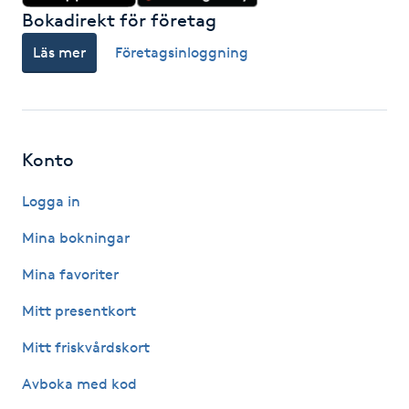
Bokadirekt för företag
IPL hårborttagning
Läs mer
Företagsinloggning
IR-massage
J
Japansk massage
Konto
K
Logga in
K18
Mina bokningar
Mina favoriter
Katun fransar
Mitt presentkort
Kemisk peeling
Mitt friskvårdskort
Keratinbehandling
Avboka med kod