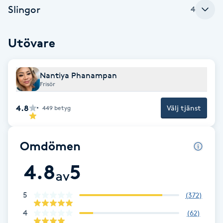
Slingor
4
Fotsvamp
Fotvård
Utövare
Fransar
Nantiya Phanampan
Frisör
Fransborttagning
4.8
Välj tjänst
449
betyg
Fransfärgning
Omdömen
Fransförlängning
4.8
5
av
Fransförlängning Megavolym
5
(
372
)
Fransförlängning Volym
4
(
62
)