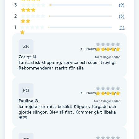
3
(
9
)
Fransk manikyr
2
(
5
)
Fransrengöring
1
(
1
)
Frekvensterapi
ZN
till
Nantiya Phanampan
Zorigt N.
för 9 dagar sedan
Friskvård
Fantastisk klippning, service och super trevlig!
Rekommenderar starkt för alla
Friskvårdsmassage
PG
Frisör
till
Nantiya Phanampan
Pauline G.
för 13 dagar sedan
Så nöjd efter mitt besök!! Klippte, färgade och
Funktionsanalys
gjorde slingor. Blev så fint. Kommer gå tillbaka
💗🌸
Färgning