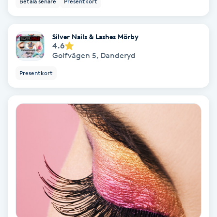
Betala senare
Presentkort
Ansiktsbehandling djuprengörande
B
Silver Nails & Lashes Mörby
4.6
Babylights
Golfvägen 5
,
Danderyd
Presentkort
Balayage
Bambumassage
Barber
Barnklippning
BIAB
Blowout