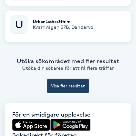
Extensions borttagning
Eyeliner-tatuering
U
UrbanLashesSthlm
Kvarnvägen 37B
,
Danderyd
F
Face framing
Faceliftmassage
Utöka sökområdet med fler resultat
Utöka din sökarea för att få flera träffar
Fet hårbotten
Visa fler resultat
Fettreducering
Fibromassage
För en smidigare upplevelse
Fillers
Bokadirekt för företag