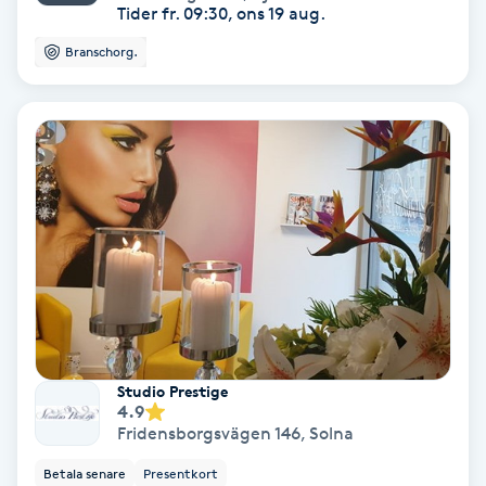
Color correction
Tider fr. 09:30, ons 19 aug.
Branschorg.
Cryoterapi
D
Damklippning
Dermapen
Diamantslipning
E
Enzympeeling
Studio Prestige
4.9
Extensions
Fridensborgsvägen 146
,
Solna
Betala senare
Presentkort