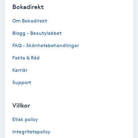
Bokadirekt
Fransförlängning Volym
Om Bokadirekt
Fransk manikyr
Blogg - Beautylabbet
Fransrengöring
FAQ - Skönhetsbehandlingar
Fakta & Råd
Frekvensterapi
Karriär
Friskvård
Support
Friskvårdsmassage
Villkor
Frisör
Etisk policy
Funktionsanalys
Integritetspolicy