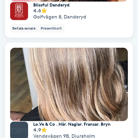
Blissful Danderyd
4.6
Bottenfärg
Golfvägen 8
,
Danderyd
Betala senare
Presentkort
Brynformning
Brynfärgning
Brynplockning
Bröllopsuppsättning
C
Celluliter
Coachning
Lo.Ve & Co . Hår. Naglar. Fransar. Bryn
4.9
Vendevägen 9B
,
Djursholm