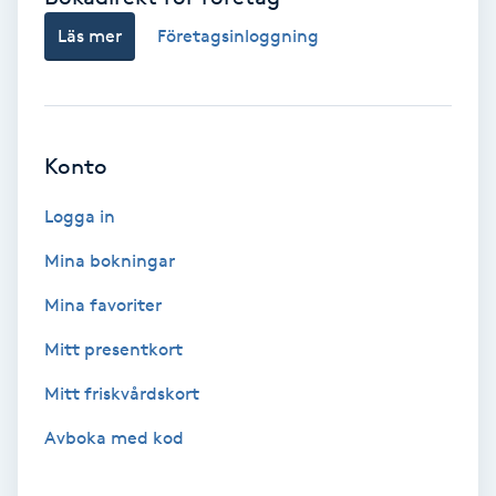
Fotmassage
Läs mer
Företagsinloggning
Fotsvamp
Fotvård
Konto
Logga in
Fransar
Mina bokningar
Fransborttagning
Mina favoriter
Fransfärgning
Mitt presentkort
Mitt friskvårdskort
Fransförlängning
Avboka med kod
Fransförlängning Megavolym