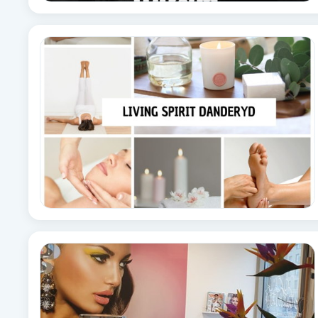
Fotsvamp
Fotvård
Fransar
Fransborttagning
Fransfärgning
Fransförlängning
Fransförlängning Megavolym
Fransförlängning Volym