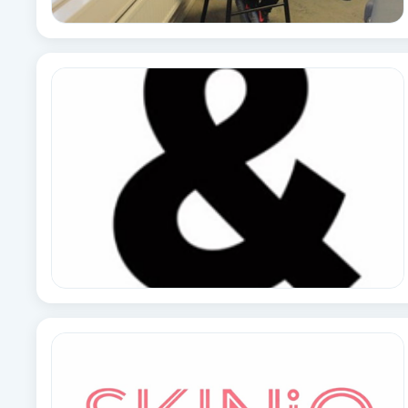
Cryoterapi
D
Damklippning
Dermapen
Diamantslipning
E
Enzympeeling
Extensions
Extensions borttagning