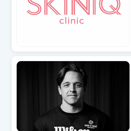
Eyeliner-tatuering
F
Face framing
Faceliftmassage
Fet hårbotten
Fettreducering
Fibromassage
Fillers
Fotmassage