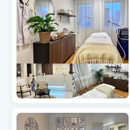
Babylights
Balayage
Bambumassage
Barber
Barnklippning
BIAB
Blowout
Bottenfärg