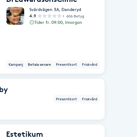
Svärdvägen 3A
,
Danderyd
4.9
606 Betyg
Tider fr. 09:00, Imorgon
Kampanj
Betala senare
Presentkort
Friskvård
rby
Presentkort
Friskvård
Estetikum