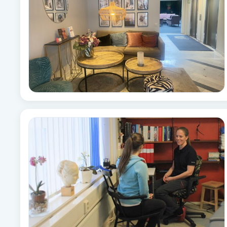
Brynformning
Brynfärgning
Brynplockning
Bröllopsuppsättning
C
Celluliter
Coachning
Color correction