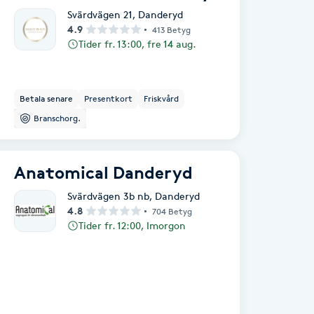
Svärdvägen 21
,
Danderyd
4.9
413 Betyg
Tider fr. 13:00, fre 14 aug.
Betala senare
Presentkort
Friskvård
Branschorg.
Anatomical Danderyd
Svärdvägen 3b nb
,
Danderyd
4.8
704 Betyg
Tider fr. 12:00, Imorgon