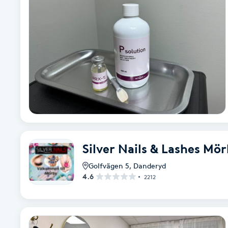
Alternativmedicin
Andningsmassage
Ansiktslyft utan kirurgi
Aromamassage
Ashtanga Yoga
Silver Nails & Lashes Mö
Ayurveda
Golfvägen 5
,
Danderyd
4.6
2212
Ayurvedisk Massage
Ansiktsbehandling djuprengörande
B