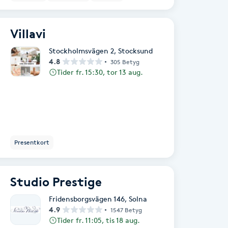
Villavi
Stockholmsvägen 2
,
Stocksund
4.8
305 Betyg
Tider fr. 15:30, tor 13 aug.
Presentkort
Studio Prestige
Fridensborgsvägen 146
,
Solna
4.9
1547 Betyg
Tider fr. 11:05, tis 18 aug.