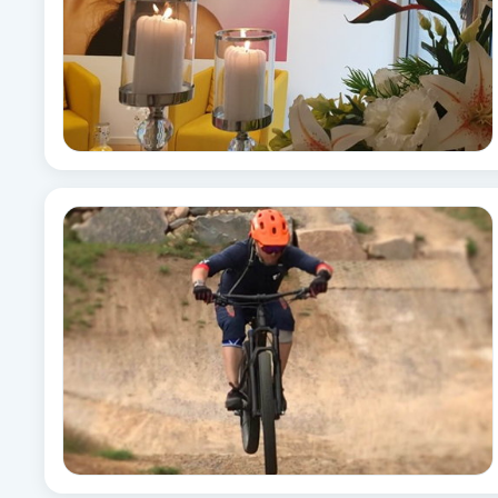
Fransk manikyr
Fransrengöring
Frekvensterapi
Friskvård
Friskvårdsmassage
Frisör
Funktionsanalys
Färgning