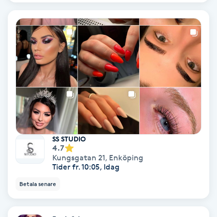
Ansiktsbehandling djuprengörande
B
Babylights
Balayage
Bambumassage
Barber
SS STUDIO
4.7
Barnklippning
Kungsgatan 21
,
Enköping
Tider fr. 10:05, Idag
BIAB
Betala senare
Blowout