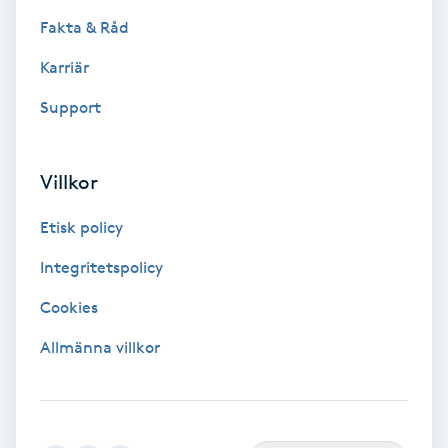
Färgning
Fakta & Råd
Karriär
Föning
Support
G
Gel naglar
Villkor
Gelenaglar
Etisk policy
Integritetspolicy
Gellack
Cookies
Gellack med förstärkning
Allmänna villkor
Gravidmassage
Gravidyoga