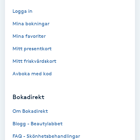
Fransförlängning Volym
Logga in
Mina bokningar
Fransk manikyr
Mina favoriter
Fransrengöring
Mitt presentkort
Frekvensterapi
Mitt friskvårdskort
Avboka med kod
Friskvård
Friskvårdsmassage
Bokadirekt
Om Bokadirekt
Frisör
Blogg - Beautylabbet
Funktionsanalys
FAQ - Skönhetsbehandlingar