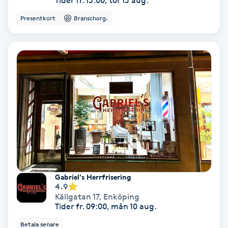
Tider fr. 13:00, tor 13 aug.
Color correction
Presentkort
Branschorg.
Cryoterapi
D
Damklippning
Dermapen
Diamantslipning
E
Enzympeeling
Gabriel's Herrfrisering
4.9
Källgatan 17
,
Enköping
Extensions
Tider fr. 09:00, mån 10 aug.
Betala senare