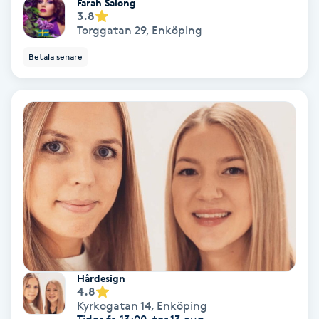
Farah Salong
3.8
Torggatan 29
,
Enköping
Bottenfärg
Betala senare
Brynformning
Brynfärgning
Brynplockning
Bröllopsuppsättning
C
Celluliter
Hårdesign
Coachning
4.8
Kyrkogatan 14
,
Enköping