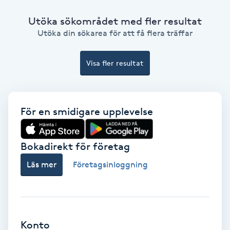
Fotmassage
Utöka sökområdet med fler resultat
Utöka din sökarea för att få flera träffar
Fotsvamp
Visa fler resultat
Fotvård
Fransar
För en smidigare upplevelse
Fransborttagning
Bokadirekt för företag
Fransfärgning
Läs mer
Företagsinloggning
Fransförlängning
Fransförlängning Megavolym
Konto