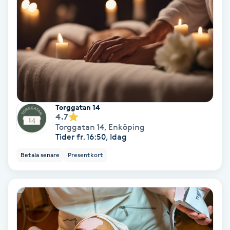
Color correction
Cryoterapi
D
Damklippning
Dermapen
Torggatan 14
4.7
Torggatan 14
,
Enköping
Diamantslipning
Tider fr. 16:50, Idag
E
Betala senare
Presentkort
Enzympeeling
Extensions