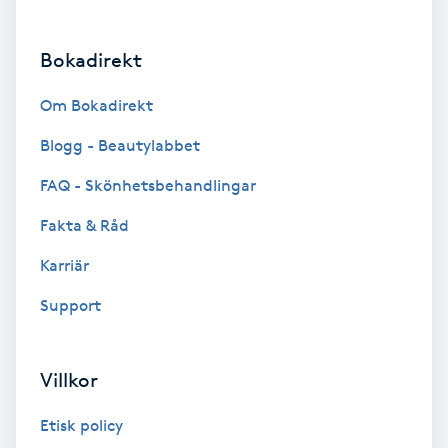
Koppningsmassage
Bokadirekt
Kosmetisk tatuering
Om Bokadirekt
Blogg - Beautylabbet
Kostrådgivning
FAQ - Skönhetsbehandlingar
Kroppsinpackning
Fakta & Råd
Kroppspeeling
Karriär
Support
Käkledsbehandling
Kärlbehandling
Villkor
L
Etisk policy