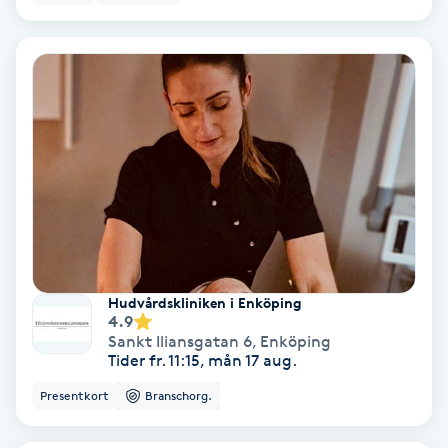
Fransförlängning Volym
Fransk manikyr
Fransrengöring
Frekvensterapi
Friskvård
Hudvårdskliniken i Enköping
Friskvårdsmassage
4.9
Sankt Iliansgatan 6
,
Enköping
Tider fr. 11:15, mån 17 aug.
Frisör
Presentkort
Branschorg.
Funktionsanalys