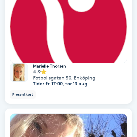
Gruppträning
Gua Sha-massage
H
Hatha Yoga
Marielle Thorsen
4.9
Headspa
Fotbollsgatan 50
,
Enköping
Tider fr. 17:00, tor 13 aug.
Healing
Presentkort
Herrklippning
HIFU