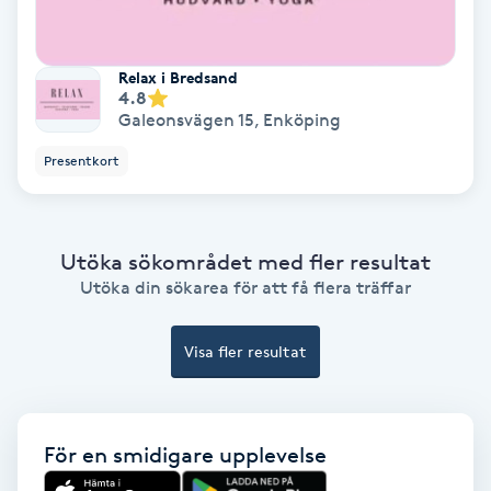
IPL
Relax i Bredsand
4.8
IPL hårborttagning
Galeonsvägen 15
,
Enköping
Presentkort
IR-massage
J
Japansk massage
Utöka sökområdet med fler resultat
Utöka din sökarea för att få flera träffar
K
K18
Visa fler resultat
Katun fransar
För en smidigare upplevelse
Kemisk peeling