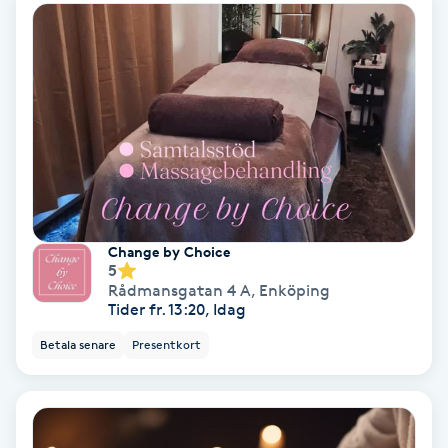
Bottenfärg
Brynformning
Brynfärgning
Brynplockning
Change by Choice
Bröllopsuppsättning
5
Rådmansgatan 4 A
,
Enköping
C
Tider fr. 13:20, Idag
Betala senare
Presentkort
Celluliter
Coachning