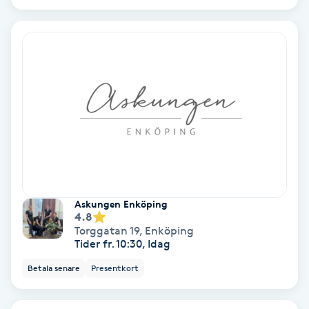
Ansiktsbehandling djuprengörande
B
Babylights
Balayage
Bambumassage
Barber
Askungen Enköping
4.8
Barnklippning
Torggatan 19
,
Enköping
Tider fr. 10:30, Idag
BIAB
Betala senare
Presentkort
Blowout