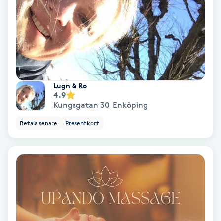
Hollywood Peel
Hot Stone Massage
Hot yoga
Lugn & Ro
Hudföryngring
4.9
Kungsgatan 30
,
Enköping
Huduppstramning
Betala senare
Presentkort
Hudvård
Hyaluronsyra
Hyperhidros