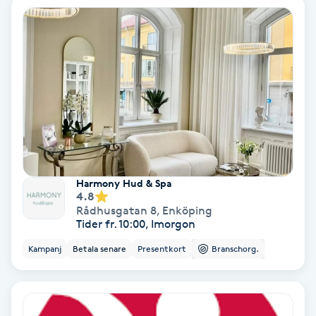
Färgning
Föning
G
Gel naglar
Gelenaglar
Harmony Hud & Spa
Gellack
4.8
Rådhusgatan 8
,
Enköping
Tider fr. 10:00, Imorgon
Gellack med förstärkning
Kampanj
Betala senare
Presentkort
Branschorg.
Gravidmassage
Gravidyoga