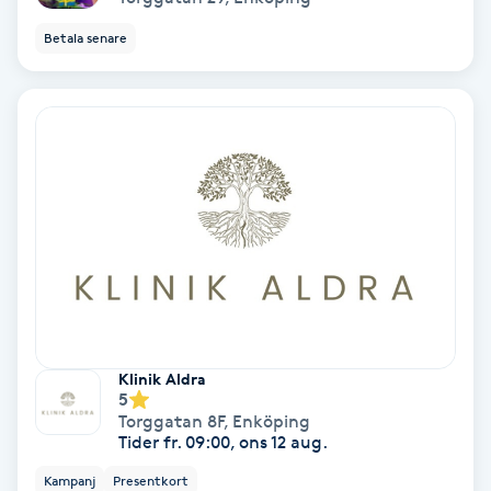
Fotmassage
Betala senare
Fotsvamp
Fotvård
Fransar
Fransborttagning
Fransfärgning
Klinik Aldra
Fransförlängning
5
Torggatan 8F
,
Enköping
Tider fr. 09:00, ons 12 aug.
Fransförlängning Megavolym
Kampanj
Presentkort