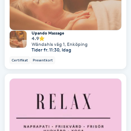
Hypnos
Hårborttagning
Upando Massage
4.9
Hårbottenbehandling
Wändahls väg 1
,
Enköping
Tider fr. 11:30, Idag
Hårförlängning
Certifikat
Presentkort
Hårvård
Hälsa
Hälsprickor
I
Idrottsmassage