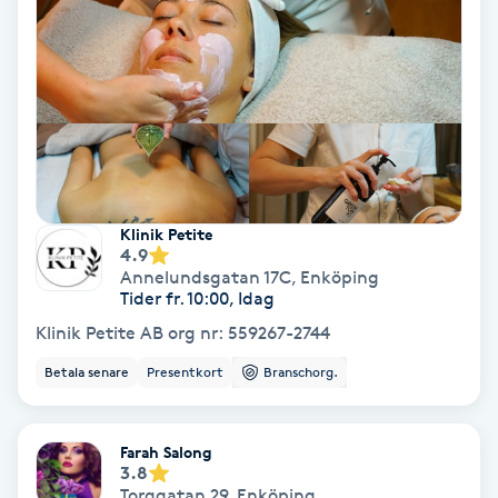
Extensions borttagning
Eyeliner-tatuering
F
Face framing
Faceliftmassage
Klinik Petite
4.9
Annelundsgatan 17C
,
Enköping
Fet hårbotten
Tider fr. 10:00, Idag
Klinik Petite AB org nr: 559267-2744
Fettreducering
Betala senare
Presentkort
Branschorg.
Fibromassage
Farah Salong
Fillers
3.8
Torggatan 29
,
Enköping