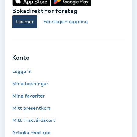
Bokadirekt för företag
Keratinbehandling
Läs mer
Företagsinloggning
Kinesiologi
Kinesisk medicin
Konto
Kiropraktik
Logga in
Klangmassage
Mina bokningar
Mina favoriter
Klippning
Mitt presentkort
Klippning & Slingor
Mitt friskvårdskort
Klippning ungdom
Avboka med kod