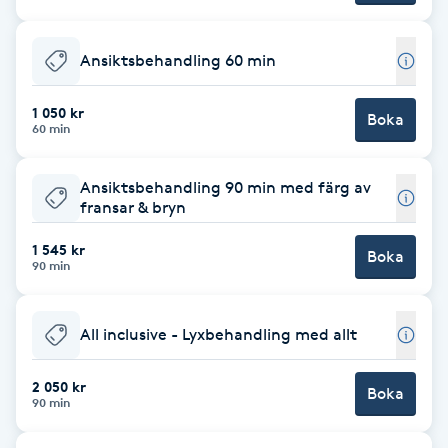
Cryoterapi
D
Ansiktsbehandling 60 min
Damklippning
1 050 kr
Boka
60 min
Dermapen
Ansiktsbehandling 90 min med färg av
Diamantslipning
fransar & bryn
E
1 545 kr
Boka
90 min
Enzympeeling
Extensions
All inclusive - Lyxbehandling med allt
2 050 kr
Extensions borttagning
Boka
90 min
Eyeliner-tatuering