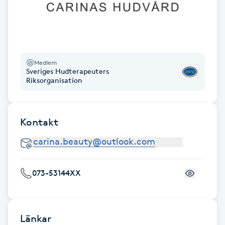
Hårborttagning
Hårbottenbehandling
Hårförlängning
Medlem
Sveriges Hudterapeuters
Riksorganisation
Hårvård
Hälsa
Kontakt
Hälsprickor
I
073-53144XX
Idrottsmassage
IPL
Länkar