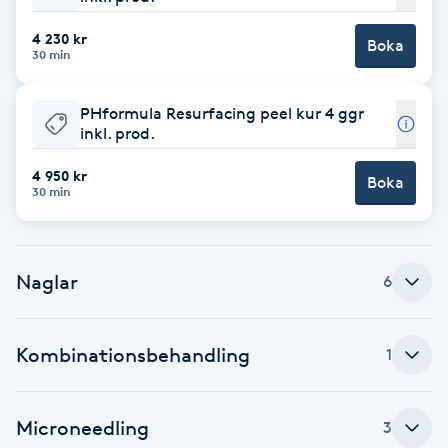
Fotsvamp
4 230 kr
Boka
30 min
Fotvård
PHformula Resurfacing peel kur 4 ggr
Fransar
inkl. prod.
4 950 kr
Boka
Fransborttagning
30 min
Fransfärgning
Naglar
6
Fransförlängning
Kombinationsbehandling
1
Fransförlängning Megavolym
Fransförlängning Volym
Microneedling
3