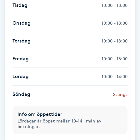
Tisdag
10:00 - 18:00
Kinesiologi
Onsdag
10:00 - 18:00
Kinesisk medicin
Torsdag
10:00 - 18:00
Kiropraktik
Fredag
10:00 - 18:00
Klangmassage
Lördag
10:00 - 14:00
Klippning
Söndag
Stängt
Klippning & Slingor
Klippning ungdom
Info om öppettider
Lördagar är öppet mellan 10-14 i mån av
bokningar.
Koppningsmassage