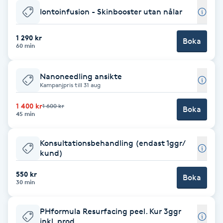
Iontoinfusion - Skinbooster utan nålar
F
Face framing
1 290 kr
Boka
60 min
Faceliftmassage
Nanoneedling ansikte
Kampanjpris till 31 aug
Fet hårbotten
1 400 kr
1 600 kr
Boka
45 min
Fettreducering
Konsultationsbehandling (endast 1ggr/
Fibromassage
kund)
550 kr
Fillers
Boka
30 min
Fotmassage
PHformula Resurfacing peel. Kur 3ggr
inkl. prod.