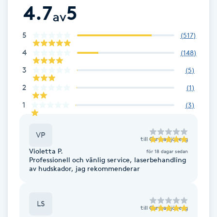
4.7
5
av
Gua Sha-massage
5
(
517
)
H
4
(
148
)
Hatha Yoga
3
(
5
)
Headspa
2
(
1
)
1
(
3
)
Healing
VP
till
Carina Sjöberg
Herrklippning
Violetta P.
för 18 dagar sedan
Professionell och vänlig service, laserbehandling
HIFU
av hudskador, jag rekommenderar
Hollywood Peel
LS
till
Carina Sjöberg