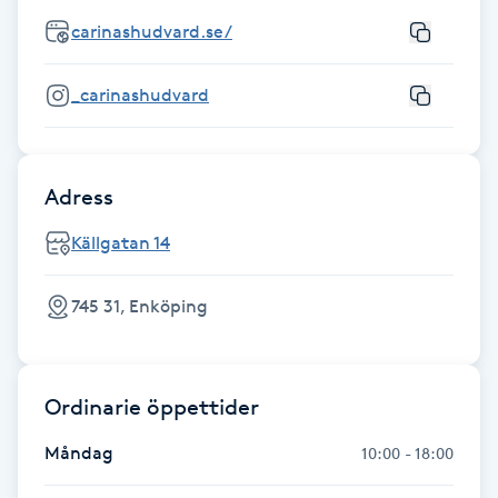
carinashudvard.se/
IPL hårborttagning
_carinashudvard
IR-massage
J
Japansk massage
Adress
K
Källgatan 14
K18
745 31, Enköping
Katun fransar
Ordinarie öppettider
Kemisk peeling
Måndag
10:00 - 18:00
Keratinbehandling