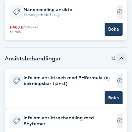
Nanoneedling ansikte
Babylights
Kampanjpris till 31 aug
Balayage
1 400 kr
1 600 kr
Boka
45 min
Bambumassage
Ansiktsbehandlingar
13
Barber
Barnklippning
Info om ansiktsbeh med PHformula (ej
bokningsbar tjänst)
BIAB
Boka
Blowout
Info om ansiktsbehandling med
Phytomer
Bottenfärg