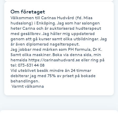
Kosmetisk tatuering
Om företaget
Välkommen till Carinas Hudvård (fd. Mias 
Kostrådgivning
hudsalong) i Enköping. Jag som har salongen 
heter Carina och är auktoriserad hudterapeut 
med gesällbrev. Jag håller mig uppdaterad 
Kroppsinpackning
genom att gå kurser samt olika utbildningar. Jag 
är även diplomerad nagelterapeut.

Jag jobbar med märken som PH formula, Dr K. 
Kroppspeeling
Samt olika maskiner. Boka via denna sida, min 
hemsida https://carinashudvard.se eller ring på 
tel: 073-531 44 08

Käkledsbehandling
Vid uteblivet besök mindre än 24 timmar 
debiterar jag med 75% av priset på bokade 
behandlingen.

Kärlbehandling
L
Laserbehandling
Lashlift Keratin