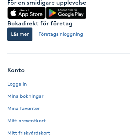
För en smidigare upplevelse
LED-ljusterapi
Bokadirekt för företag
Liktornar
Läs mer
Företagsinloggning
LPG
LPG-behandling
Konto
Logga in
LPG-massage
Mina bokningar
Luggklippning
Mina favoriter
Lymfmassage
Mitt presentkort
Mitt friskvårdskort
Läpptatuering