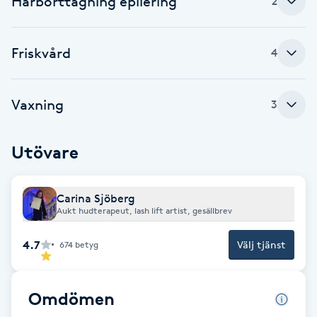
Hårborttagning epilering
2
Föning
G
Friskvård
4
Gel naglar
Vaxning
3
Gelenaglar
Utövare
Gellack
Gellack med förstärkning
Carina Sjöberg
Aukt hudterapeut, lash lift artist, gesällbrev
Gravidmassage
4.7
Välj tjänst
674
betyg
Gravidyoga
Omdömen
Gruppträning