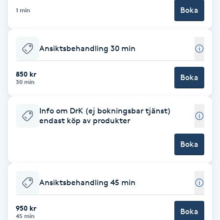
Boka
1 min
Brynformning
Brynfärgning
Ansiktsbehandling 30 min
Brynplockning
850 kr
Boka
30 min
Bröllopsuppsättning
Info om DrK (ej bokningsbar tjänst)
C
endast köp av produkter
Celluliter
Boka
Coachning
Ansiktsbehandling 45 min
Color correction
950 kr
Boka
45 min