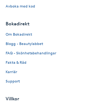
Avboka med kod
M
Makeup
Bokadirekt
Manikyr & Pedikyr
Om Bokadirekt
Blogg - Beautylabbet
Massage
FAQ - Skönhetsbehandlingar
Medial vägledning
Fakta & Råd
Medicinsk massage
Karriär
Support
Meditation
Medium
Villkor