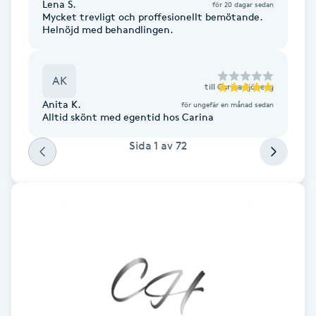
Lena S.
för 20 dagar sedan
Hot Stone Massage
Mycket trevligt och proffesionellt bemötande.
Helnöjd med behandlingen.
Hot yoga
AK
Hudföryngring
till
Carina Sjöberg
Anita K.
för ungefär en månad sedan
Alltid skönt med egentid hos Carina
Huduppstramning
Sida
1
av
72
Hudvård
Hyaluronsyra
Hyperhidros
Hypnos