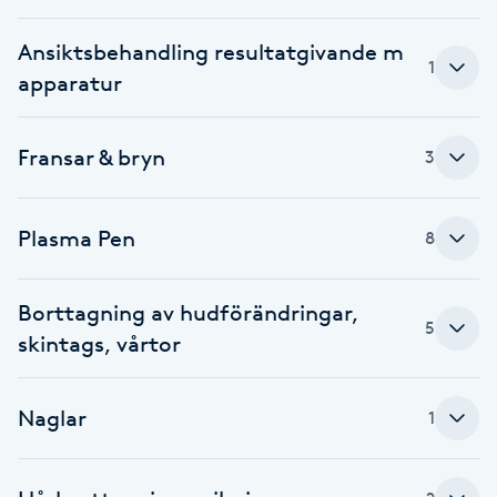
Fransk manikyr
Ansiktsbehandling resultatgivande m
1
apparatur
Fransrengöring
Frekvensterapi
Fransar & bryn
3
Friskvård
Plasma Pen
8
Friskvårdsmassage
Borttagning av hudförändringar,
5
Frisör
skintags, vårtor
Funktionsanalys
Naglar
1
Färgning