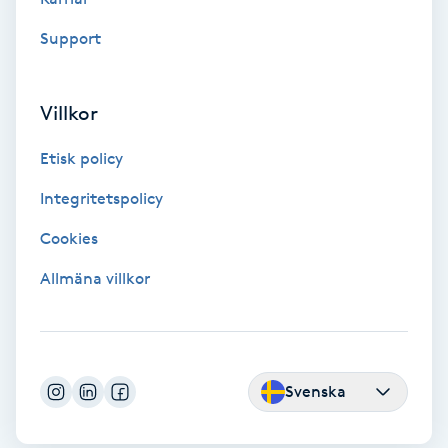
Color correction
Support
Cryoterapi
D
Villkor
Damklippning
Etisk policy
Integritetspolicy
Dermapen
Cookies
Diamantslipning
Allmäna villkor
E
Enzympeeling
Svenska
Extensions