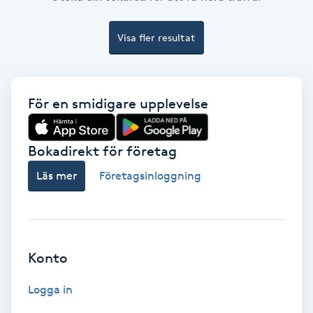
Ansiktsbehandling djuprengörande
B
Visa fler resultat
Babylights
För en smidigare upplevelse
Balayage
Bambumassage
Bokadirekt för företag
Läs mer
Företagsinloggning
Barber
Barnklippning
Konto
BIAB
Logga in
Blowout