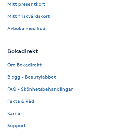
Hot Stone Massage
Mitt presentkort
Mitt friskvårdskort
Hot yoga
Avboka med kod
Hudföryngring
Bokadirekt
Huduppstramning
Om Bokadirekt
Hudvård
Blogg - Beautylabbet
Hyaluronsyra
FAQ - Skönhetsbehandlingar
Fakta & Råd
Hyperhidros
Karriär
Hypnos
Support