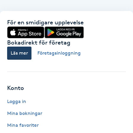
Gua Sha-massage
För en smidigare upplevelse
H
Hatha Yoga
Bokadirekt för företag
Läs mer
Företagsinloggning
Headspa
Healing
Herrklippning
Konto
Logga in
HIFU
Mina bokningar
Hollywood Peel
Mina favoriter