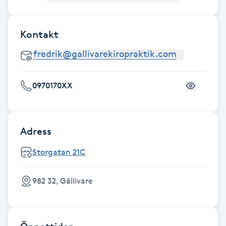
Fotsvamp
Kontakt
Fotvård
Fransar
0970170XX
Fransborttagning
Fransfärgning
Adress
Fransförlängning
Storgatan 21C
Fransförlängning Megavolym
982 32, Gällivare
Fransförlängning Volym