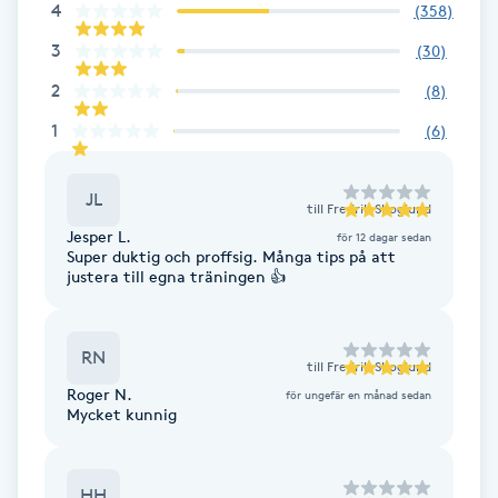
Cryoterapi
4
(
358
)
D
3
(
30
)
2
(
8
)
Damklippning
1
(
6
)
Dermapen
JL
till
Fredrik Skoglund
Diamantslipning
Jesper L.
för 12 dagar sedan
E
Super duktig och proffsig. Många tips på att
justera till egna träningen 👍
Enzympeeling
RN
till
Fredrik Skoglund
Extensions
Roger N.
för ungefär en månad sedan
Mycket kunnig
Extensions borttagning
Eyeliner-tatuering
HH