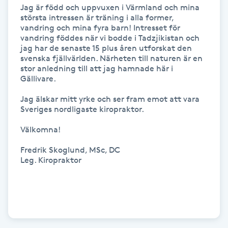
Jag är född och uppvuxen i Värmland och mina 
Föning
största intressen är träning i alla former, 
G
vandring och mina fyra barn! Intresset för 
vandring föddes när vi bodde i Tadzjikistan och 
jag har de senaste 15 plus åren utforskat den 
Gel naglar
svenska fjällvärlden. Närheten till naturen är en 
stor anledning till att jag hamnade här i 
Gällivare.

Gelenaglar
Jag älskar mitt yrke och ser fram emot att vara 
Gellack
Sveriges nordligaste kiropraktor.

Välkomna!

Gellack med förstärkning
Fredrik Skoglund, MSc, DC

Leg. Kiropraktor

Gravidmassage
Gravidyoga
Gruppträning