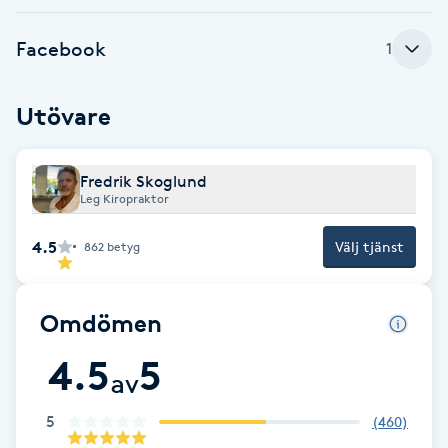
Brynformning
Facebook
1
Brynfärgning
Utövare
Brynplockning
Fredrik Skoglund
Leg Kiropraktor
Bröllopsuppsättning
C
4.5
Välj tjänst
862
betyg
Celluliter
Omdömen
Coachning
4.5
5
av
Color correction
5
(
460
)