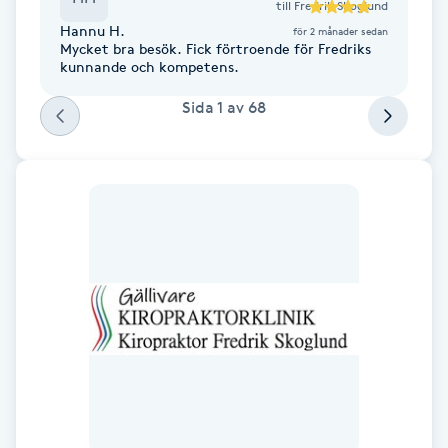
till
Fredrik Skoglund
F
Hannu H.
för 2 månader sedan
Mycket bra besök. Fick förtroende för Fredriks
kunnande och kompetens.
Face framing
Sida
1
av
68
Faceliftmassage
Fet hårbotten
Fettreducering
Fibromassage
Fillers
Fotmassage