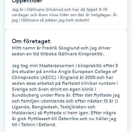
Öppettider
Fransk manikyr
Jag är i Gällivare 2/månad och har då öppet 8-19
vardagar och även vissa tider om det är helgdagar. Är
jag i Gällivare så jobbar jag helt enkelt!
Fransrengöring
Frekvensterapi
Om företaget
Mitt namn är Fredrik Skoglund och jag driver 
sedan en tid tillbaka Gällivare Kiropraktik. 

Friskvård
Jag tog min Mastersexamen i kiropraktik efter 5 
års studier på anrika Anglo European College of 
Friskvårdsmassage
Chiropractic (AECC) i England år 2000 och har 
sedan dess arbetat på flertalet kliniker runtom i 
Frisör
Sverige och även drivit en egen klinik i 
Sundbyberg under flera år. Efter det flyttade jag 
och familjen utomlands och efter nästan 10 år (i 
Funktionsanalys
Uganda, Bangladesh, Tadzjikistan och 
Moldavien) så flyttade vi hem igen. Efter några 
år gick flyttlasset till Österrike och nu håller jag 
Färgning
till i Tallinn i Estland.
