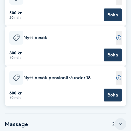
Babylights
500 kr
Boka
20 min
Balayage
Nytt besök
Bambumassage
800 kr
Boka
40 min
Barber
Barnklippning
Nytt besök pensionär/under 18
BIAB
600 kr
Boka
40 min
Blowout
Massage
2
Bottenfärg