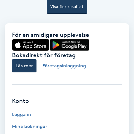
Visa fler resultat
Bottenfärg
Brynformning
För en smidigare upplevelse
Brynfärgning
Bokadirekt för företag
Brynplockning
Läs mer
Företagsinloggning
Bröllopsuppsättning
C
Konto
Celluliter
Logga in
Coachning
Mina bokningar