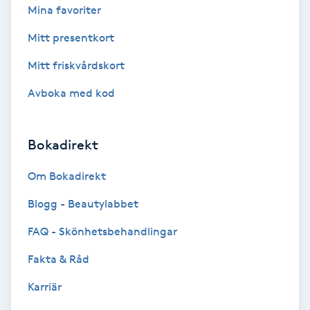
Color correction
Mina favoriter
Mitt presentkort
Cryoterapi
Mitt friskvårdskort
D
Avboka med kod
Damklippning
Dermapen
Bokadirekt
Om Bokadirekt
Diamantslipning
E
Blogg - Beautylabbet
FAQ - Skönhetsbehandlingar
Enzympeeling
Fakta & Råd
Extensions
Karriär