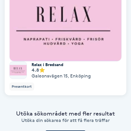
Ansiktsbehandling djuprengörande
B
Babylights
Balayage
Bambumassage
Relax i Bredsand
4.8
Galeonsvägen 15
,
Enköping
Barber
Presentkort
Barnklippning
BIAB
Utöka sökområdet med fler resultat
Utöka din sökarea för att få flera träffar
Blowout