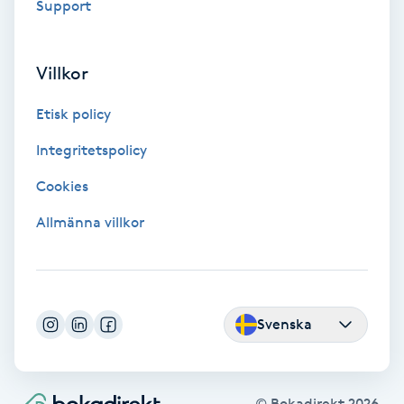
Extensions borttagning
Support
Eyeliner-tatuering
Villkor
F
Etisk policy
Face framing
Integritetspolicy
Faceliftmassage
Cookies
Allmänna villkor
Fet hårbotten
Fettreducering
Svenska
Fibromassage
Fillers
© Bokadirekt
2026