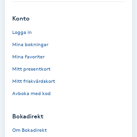
Brynformning
Konto
Brynfärgning
Logga in
Mina bokningar
Brynplockning
Mina favoriter
Bröllopsuppsättning
Mitt presentkort
C
Mitt friskvårdskort
Celluliter
Avboka med kod
Coachning
Bokadirekt
Color correction
Om Bokadirekt