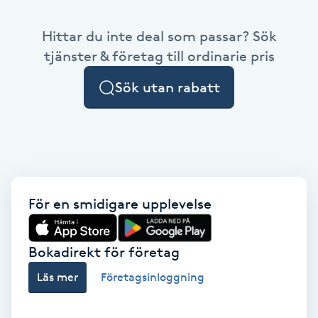
Babylights
Hittar du inte deal som passar? Sök
tjänster & företag till ordinarie pris
Balayage
Sök utan rabatt
Bambumassage
Barber
Barnklippning
För en smidigare upplevelse
BIAB
Bokadirekt för företag
Blowout
Läs mer
Företagsinloggning
Bottenfärg