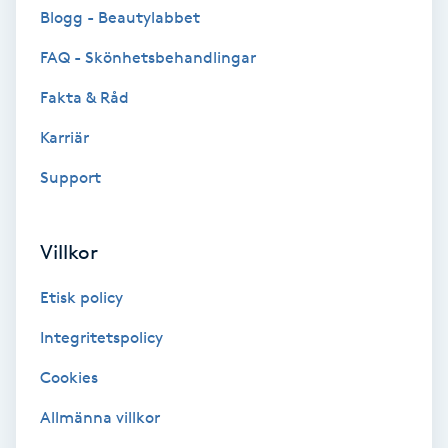
Cryoterapi
Blogg - Beautylabbet
D
FAQ - Skönhetsbehandlingar
Damklippning
Fakta & Råd
Karriär
Dermapen
Support
Diamantslipning
E
Villkor
Enzympeeling
Etisk policy
Extensions
Integritetspolicy
Cookies
Extensions borttagning
Allmänna villkor
Eyeliner-tatuering