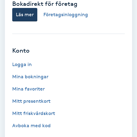
Bokadirekt för företag
Babylights
Läs mer
Företagsinloggning
Balayage
Bambumassage
Konto
Barber
Logga in
Mina bokningar
Barnklippning
Mina favoriter
BIAB
Mitt presentkort
Mitt friskvårdskort
Blowout
Avboka med kod
Bottenfärg