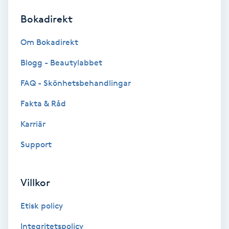
Bokadirekt
Brynformning
Om Bokadirekt
Brynfärgning
Blogg - Beautylabbet
Brynplockning
FAQ - Skönhetsbehandlingar
Fakta & Råd
Bröllopsuppsättning
C
Karriär
Support
Celluliter
Coachning
Villkor
Color correction
Etisk policy
Integritetspolicy