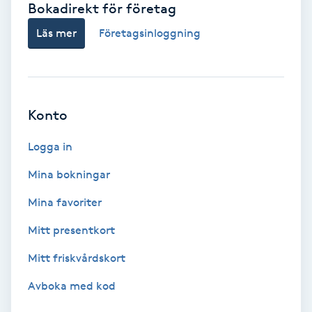
Bokadirekt för företag
Babylights
Läs mer
Företagsinloggning
Balayage
Bambumassage
Konto
Barber
Logga in
Mina bokningar
Barnklippning
Mina favoriter
BIAB
Mitt presentkort
Mitt friskvårdskort
Blowout
Avboka med kod
Bottenfärg