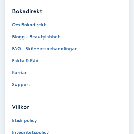
Bokadirekt
Brynformning
Om Bokadirekt
Brynfärgning
Blogg - Beautylabbet
Brynplockning
FAQ - Skönhetsbehandlingar
Fakta & Råd
Bröllopsuppsättning
C
Karriär
Support
Celluliter
Coachning
Villkor
Color correction
Etisk policy
Integritetspolicy