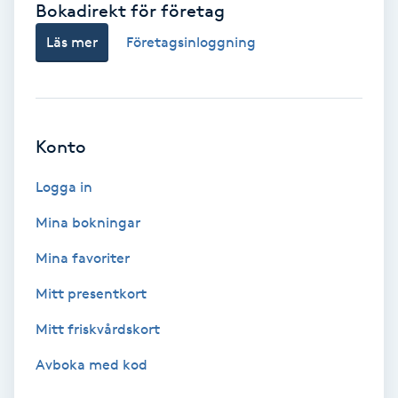
Bokadirekt för företag
Babylights
Läs mer
Företagsinloggning
Balayage
Bambumassage
Konto
Barber
Logga in
Mina bokningar
Barnklippning
Mina favoriter
BIAB
Mitt presentkort
Mitt friskvårdskort
Blowout
Avboka med kod
Bottenfärg