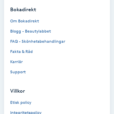
Bokadirekt
Brynformning
Om Bokadirekt
Brynfärgning
Blogg - Beautylabbet
Brynplockning
FAQ - Skönhetsbehandlingar
Fakta & Råd
Bröllopsuppsättning
C
Karriär
Support
Celluliter
Coachning
Villkor
Color correction
Etisk policy
Integritetspolicy