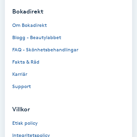
Bokadirekt
Brynformning
Om Bokadirekt
Brynfärgning
Blogg - Beautylabbet
Brynplockning
FAQ - Skönhetsbehandlingar
Fakta & Råd
Bröllopsuppsättning
C
Karriär
Support
Celluliter
Coachning
Villkor
Color correction
Etisk policy
Integritetspolicy