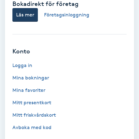
Bokadirekt för företag
Babylights
Läs mer
Företagsinloggning
Balayage
Bambumassage
Konto
Barber
Logga in
Mina bokningar
Barnklippning
Mina favoriter
BIAB
Mitt presentkort
Mitt friskvårdskort
Blowout
Avboka med kod
Bottenfärg