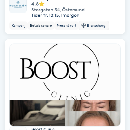
4.8
Fotmassage
Storgatan 34
,
Östersund
Tider fr. 10:15, Imorgon
Fotsvamp
Kampanj
Betala senare
Presentkort
Branschorg.
Fotvård
Fransar
Fransborttagning
Fransfärgning
Fransförlängning
Fransförlängning Megavolym
Boost Clinic