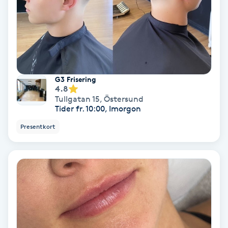
Lymfmassage
Läpptatuering
M
Makeup
G3 Frisering
4.8
Tullgatan 15
,
Östersund
Manikyr & Pedikyr
Tider fr. 10:00, Imorgon
Presentkort
Massage
Medial vägledning
Medicinsk massage
Meditation