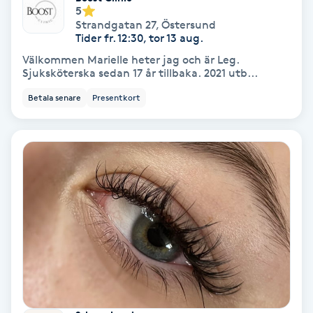
5
Fransförlängning Volym
Strandgatan 27
,
Östersund
Tider fr. 12:30, tor 13 aug.
Fransk manikyr
Välkommen Marielle heter jag och är Leg.
Sjuksköterska sedan 17 år tillbaka. 2021 utb...
Fransrengöring
Betala senare
Presentkort
Frekvensterapi
Friskvård
Friskvårdsmassage
Frisör
Funktionsanalys