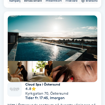
Kampanj
Betala senare
Presentkort
Friskvård
Branschorg.
Ansiktsbehandling djuprengörande
B
Babylights
Balayage
Bambumassage
Barber
Barnklippning
Cloud Spa i Östersund
4.8
BIAB
Kyrkgatan 70
,
Östersund
Tider fr. 17:45, Imorgon
Blowout