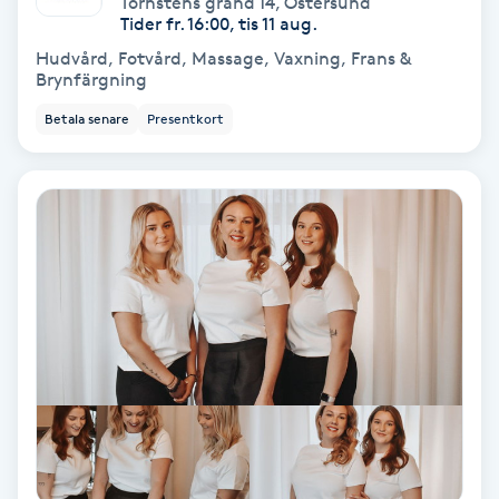
Törnstens gränd 14
,
Östersund
Color correction
Tider fr. 16:00, tis 11 aug.
Hudvård, Fotvård, Massage, Vaxning, Frans &
Cryoterapi
Brynfärgning
D
Betala senare
Presentkort
Damklippning
Dermapen
Diamantslipning
E
Enzympeeling
Extensions