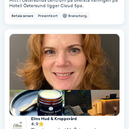
Mitt i Östersunds centrum på översta våningen på
Hotell Östersund ligger Cloud Spa.
Bottenfärg
Betala senare
Presentkort
Branschorg.
Brynformning
Brynfärgning
Brynplockning
Bröllopsuppsättning
C
Celluliter
Coachning
Elins Hud & Kroppsvård
4.9