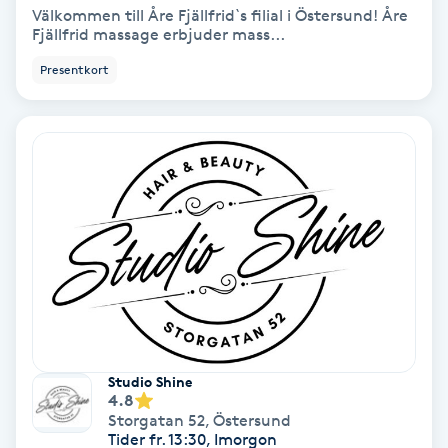
Välkommen till Åre Fjällfrid`s filial i Östersund! Åre
Fjällfrid massage erbjuder mass...
Samtalsterapi
Presentkort
Senioryoga
Shiatsu
Singelfransar
Sjukgymnastik
Skalpmassage
Skinbooster
Studio Shine
4.8
Storgatan 52
,
Östersund
Sklerosering
Tider fr. 13:30, Imorgon