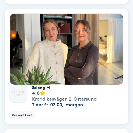
Spa
Spa manikyr & pedikyr
Spa-manikyr
Spa-pedikyr
Spraytan
Salong M
4.8
Stylist
Krondikesvägen 2
,
Östersund
Tider fr. 07:00, Imorgon
Sugaring
Presentkort
Svensk massage