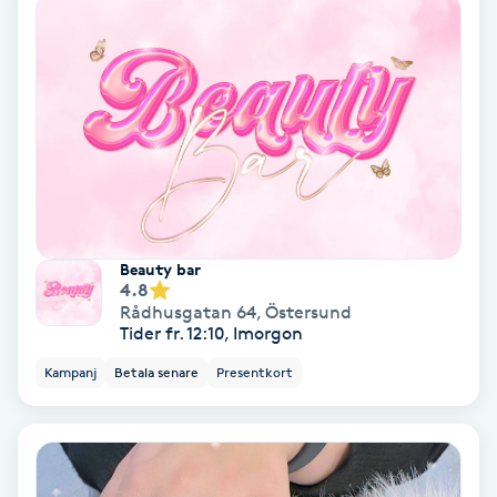
Koppningsmassage
Kosmetisk tatuering
Kostrådgivning
Kroppsinpackning
Beauty bar
Kroppspeeling
4.8
Rådhusgatan 64
,
Östersund
Tider fr. 12:10, Imorgon
Käkledsbehandling
Kampanj
Betala senare
Presentkort
Kärlbehandling
L