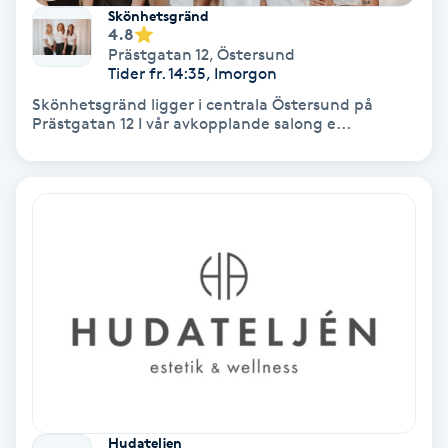
Extensions borttagning
Skönhetsgränd
4.8
Prästgatan 12
,
Östersund
Eyeliner-tatuering
Tider fr. 14:35, Imorgon
F
Skönhetsgränd ligger i centrala Östersund på
Prästgatan 12 I vår avkopplande salong e...
Face framing
Faceliftmassage
Fet hårbotten
Fettreducering
Fibromassage
Fillers
Hudateljen