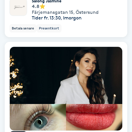
Salong Jasmine
4.8
Färgning
Färjemansgatan 15
,
Östersund
Tider fr. 13:30, Imorgon
Föning
Betala senare
Presentkort
G
Gel naglar
Gelenaglar
Gellack
Gellack med förstärkning
Gravidmassage
Gravidyoga