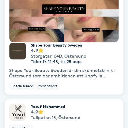
Medium
Megavolymfransar
Melasma
Shape Your Beauty Sweden
4.9
Mesoterapi
Storgatan 64D
,
Östersund
Tider fr. 11:45, tis 25 aug.
Shape Your Beauty Sweden är din skönhetsklinik i
MicroPen
Östersund som har ambitionen att uppfylla...
Betala senare
Presentkort
Microshading
Mixfransar
Yosuf Mohammed
4.9
N
Tullgatan 15
,
Östersund
Nagelförlängning