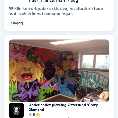
Tider fr. 18:25, mån 17 aug.
RF Kliniken erbjuder exklusiva, resultatinriktade
Personlig tränare
hud- och skönhetsbehandlingar.
Kampanj
Picolaser
Piercing
Pigmentbehandling
Pigmentfläckar
Plastikkirurgi
Powder brows
Underlandet piercing Östersund/Crazy
Diamond
4.8
Power Yoga