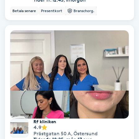
Osteopati
Betala senare
Presentkort
Branschorg.
P
Paraffinbehandling
Pedikyr
Pensionärklippning
Permanent
Permanent hårborttagning
Permanent ögonbrynsmakeup
Rf kliniken
4.9
Prästgatan 50 A
,
Östersund
Personal shopper