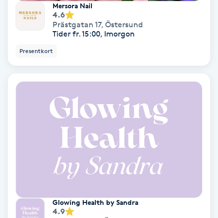
Mersora Nail
Hollywood Peel
4.6
Prästgatan 17
,
Östersund
Tider fr. 15:00, Imorgon
Hot Stone Massage
Presentkort
Hot yoga
Hudföryngring
Huduppstramning
Hudvård
Hyaluronsyra
Hyperhidros
Glowing Health by Sandra
4.9