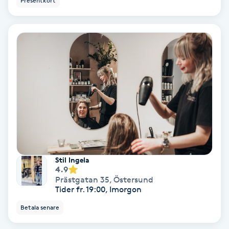
Presentkort
Nagelförlängning akryl
Nagelförlängning gelé
Nagelförlängning glasfiber
Nagelförlängning silke
Nagelförstärkning
Stil Ingela
4.9
Nagelklippning
Prästgatan 35
,
Östersund
Tider fr. 19:00, Imorgon
Nagelsvamp
Betala senare
Nageltrång