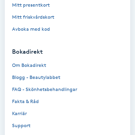
Tvätt & Fön
Mitt presentkort
V
Mitt friskvårdskort
Vaccination
Avboka med kod
Vampyrbehandling
Bokadirekt
Vaxning
Om Bokadirekt
Vaxning brasiliansk
Blogg - Beautylabbet
FAQ - Skönhetsbehandlingar
Veterinär
Fakta & Råd
Vibrationsmassage
Karriär
Support
Vinyasa Yoga