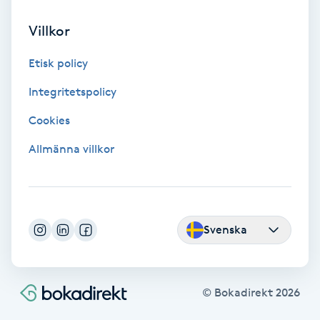
Volymfransar
Villkor
Vårtor
Etisk policy
Y
Integritetspolicy
Yin Yoga
Cookies
Allmänna villkor
Yoga
Yoga Nidra
Svenska
Yogamassage
Z
© Bokadirekt
2026
Zonterapi