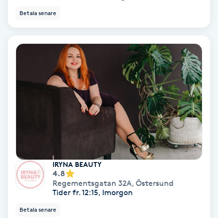
Betala senare
Skoinlägg
Skägg
Skäggfärgning
Skäggklippning
Skäggtrimmning
Skönhet
IRYNA BEAUTY
4.8
Slingor
Regementsgatan 32A
,
Östersund
Tider fr. 12:15, Imorgon
Sockring
Betala senare