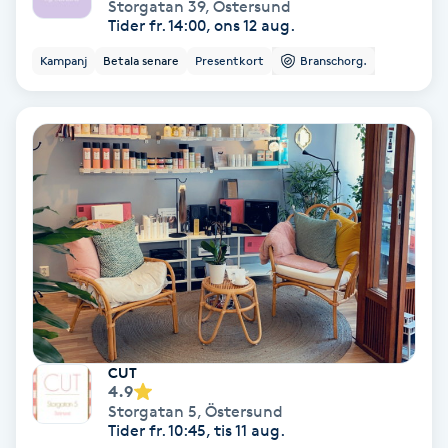
Storgatan 39
,
Östersund
Hypnos
Tider fr. 14:00, ons 12 aug.
Kampanj
Betala senare
Presentkort
Branschorg.
Hårborttagning
Hårbottenbehandling
Hårförlängning
Hårvård
Hälsa
Hälsprickor
CUT
I
4.9
Storgatan 5
,
Östersund
Tider fr. 10:45, tis 11 aug.
Idrottsmassage