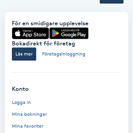
Terapi
Thaimassage
För en smidigare upplevelse
Toning
Bokadirekt för företag
Torr hårbotten
Läs mer
Företagsinloggning
Torrborstning
Triggerpunktsmassage
Konto
Trådning
Logga in
Mina bokningar
Träning
Mina favoriter