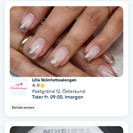
Nagelvård
Naglar borttagning
Naglar reparation
Naprapati
Lilla Skönhetssalongen
Navelpiercing
4.9
Postgränd 12
,
Östersund
Tider fr. 09:00, Imorgon
NBE-massage
Betala senare
Ny frisyr
O