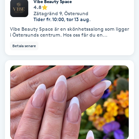
Vibe Beauty Space
4.8
Zätagränd 9
,
Östersund
Gruppträning
Tider fr. 10:00, tor 13 aug.
Vibe Beauty Space är en skönhetssalong som ligger
Gua Sha-massage
i Östersunds centrum. Hos oss får du en...
H
Betala senare
Hatha Yoga
Headspa
Healing
Herrklippning
HIFU