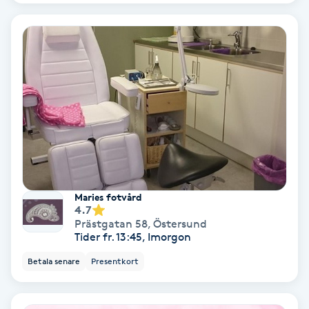
Keratinbehandling
Kinesiologi
Kinesisk medicin
Kiropraktik
Klangmassage
Maries fotvård
4.7
Klippning
Prästgatan 58
,
Östersund
Tider fr. 13:45, Imorgon
Klippning & Slingor
Betala senare
Presentkort
Klippning ungdom