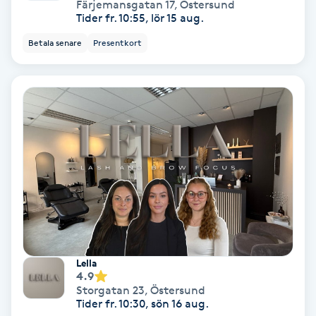
Färjemansgatan 17
,
Östersund
Tider fr. 10:55, lör 15 aug.
PRP (Platelet Rich Plasma)
Betala senare
Presentkort
PRX-T33
Psoriasis
PT
R
Radiofrekvens
Rakning
Lella
4.9
Reflexologi
Storgatan 23
,
Östersund
Tider fr. 10:30, sön 16 aug.