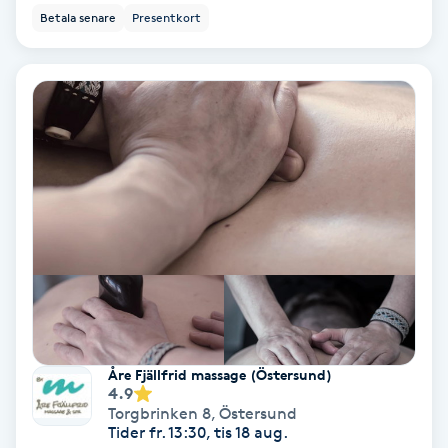
Regndroppsmassage
Betala senare
Presentkort
Reiki
Reikihealing
Reiki massage
Restorative Yoga
Rosacea
Rosenmetoden
Åre Fjällfrid massage (Östersund)
4.9
Ryggmassage
Torgbrinken 8
,
Östersund
Tider fr. 13:30, tis 18 aug.
S