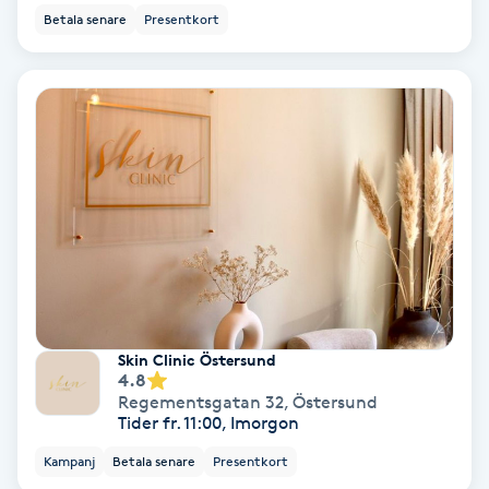
Betala senare
Presentkort
IPL
IPL hårborttagning
IR-massage
J
Japansk massage
K
K18
Skin Clinic Östersund
4.8
Regementsgatan 32
,
Östersund
Katun fransar
Tider fr. 11:00, Imorgon
Kampanj
Betala senare
Presentkort
Kemisk peeling