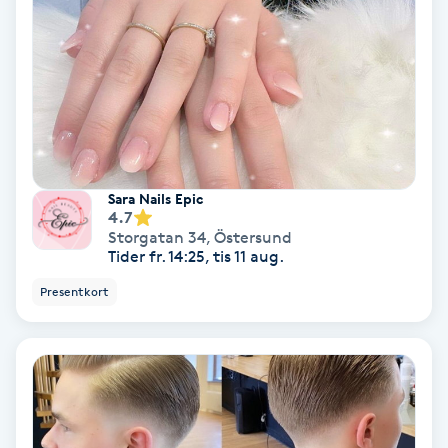
Laserbehandling
Lashlift Keratin
LED-ljusterapi
Liktornar
Sara Nails Epic
4.7
LPG
Storgatan 34
,
Östersund
Tider fr. 14:25, tis 11 aug.
LPG-behandling
Presentkort
LPG-massage
Luggklippning