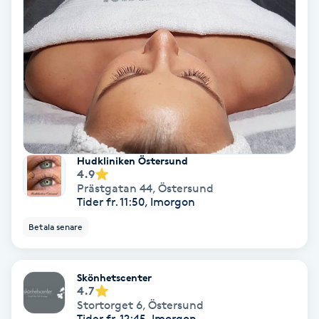
Olaplex
Olaplexbehandling
Ombre
Ombre brows
Hudkliniken Östersund
4.9
Ombre naglar
Prästgatan 44
,
Östersund
Tider fr. 11:50, Imorgon
Optiker
Betala senare
Ortobionomi
Skönhetscenter
4.7
Ortopedi
Stortorget 6
,
Östersund
Tider fr. 12:45, Imorgon