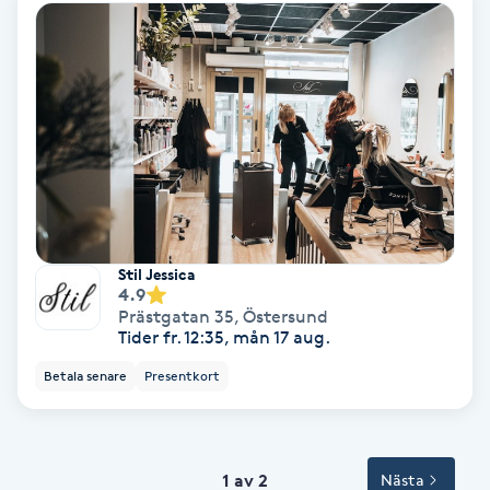
Svettbehandling
T
Tuina-massage
Taktil massage
Tandblekning
Stil Jessica
4.9
Tandläkare
Prästgatan 35
,
Östersund
Tider fr. 12:35, mån 17 aug.
Tatuering
Betala senare
Presentkort
Tatueringsborttagning
1 av 2
Nästa