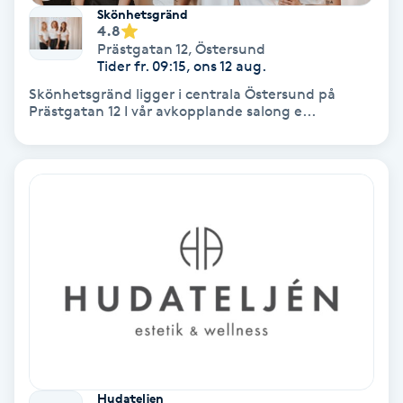
Extensions borttagning
Skönhetsgränd
4.8
Prästgatan 12
,
Östersund
Eyeliner-tatuering
Tider fr. 09:15, ons 12 aug.
F
Skönhetsgränd ligger i centrala Östersund på
Prästgatan 12 I vår avkopplande salong e...
Face framing
Faceliftmassage
Fet hårbotten
Fettreducering
Fibromassage
Fillers
Hudateljen