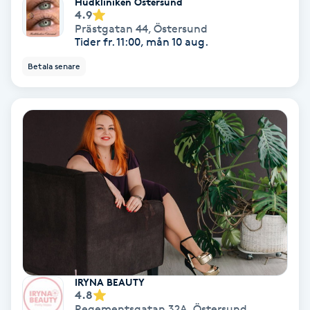
Hudkliniken Östersund
4.9
Färgning
Prästgatan 44
,
Östersund
Tider fr. 11:00, mån 10 aug.
Föning
Betala senare
G
Gel naglar
Gelenaglar
Gellack
Gellack med förstärkning
Gravidmassage
IRYNA BEAUTY
4.8
Gravidyoga
Regementsgatan 32A
,
Östersund