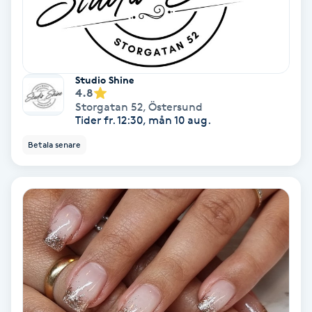
Nagelförlängning akryl
Nagelförlängning gelé
Studio Shine
4.8
Storgatan 52
,
Östersund
Nagelförlängning glasfiber
Tider fr. 12:30, mån 10 aug.
Betala senare
Nagelförlängning silke
Nagelförstärkning
Nagelklippning
Nagelsvamp
Nageltrång