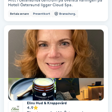
Mitt i Östersunds centrum på översta våningen på
Hotell Östersund ligger Cloud Spa.
Bottenfärg
Betala senare
Presentkort
Branschorg.
Brynformning
Brynfärgning
Brynplockning
Bröllopsuppsättning
C
Celluliter
Coachning
Elins Hud & Kroppsvård
4.9