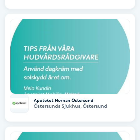
Samtalsterapi
Senioryoga
Shiatsu
Singelfransar
Sjukgymnastik
Skalpmassage
Apoteket Nornan Östersund
Östersunds Sjukhus
,
Östersund
Skinbooster
Sklerosering