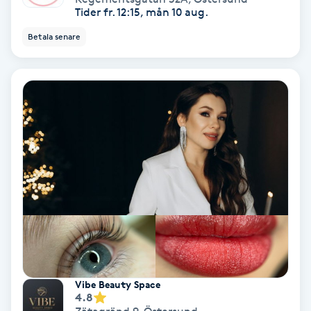
Tider fr. 12:15, mån 10 aug.
Gruppträning
Betala senare
Gua Sha-massage
H
Hatha Yoga
Headspa
Healing
Herrklippning
Vibe Beauty Space
HIFU
4.8