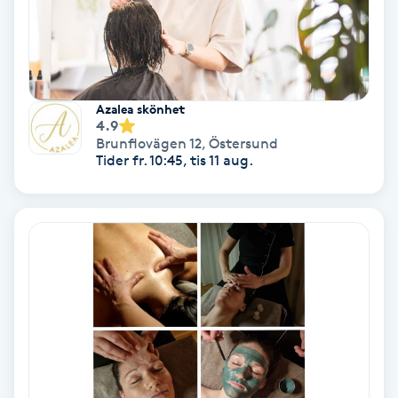
Personlig tränare
Picolaser
Azalea skönhet
4.9
Piercing
Brunflovägen 12
,
Östersund
Tider fr. 10:45, tis 11 aug.
Pigmentbehandling
Pigmentfläckar
Plastikkirurgi
Powder brows
Power Yoga