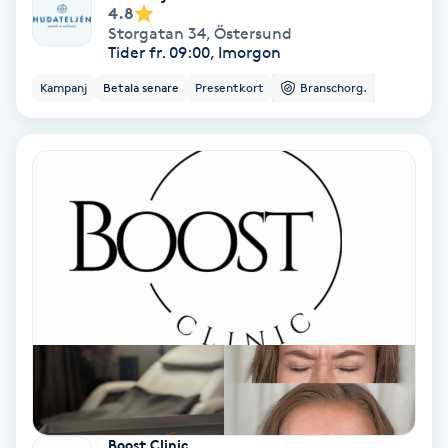
4.8
Fotmassage
Storgatan 34
,
Östersund
Tider fr. 09:00, Imorgon
Fotsvamp
Kampanj
Betala senare
Presentkort
Branschorg.
Fotvård
Fransar
Fransborttagning
Fransfärgning
Fransförlängning
Fransförlängning Megavolym
Boost Clinic