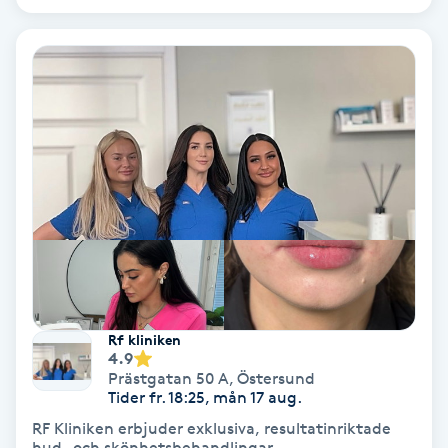
Laserbehandling
Lashlift Keratin
LED-ljusterapi
Liktornar
LPG
LPG-behandling
LPG-massage
Rf kliniken
4.9
Prästgatan 50 A
,
Östersund
Luggklippning
Tider fr. 18:25, mån 17 aug.
RF Kliniken erbjuder exklusiva, resultatinriktade
hud- och skönhetsbehandlingar.