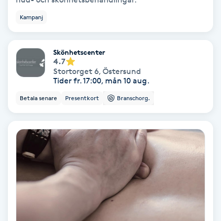
Lymfmassage
Kampanj
Läpptatuering
M
Skönhetscenter
4.7
Makeup
Stortorget 6
,
Östersund
Tider fr. 17:00, mån 10 aug.
Manikyr & Pedikyr
Betala senare
Presentkort
Branschorg.
Massage
Medial vägledning
Medicinsk massage
Meditation