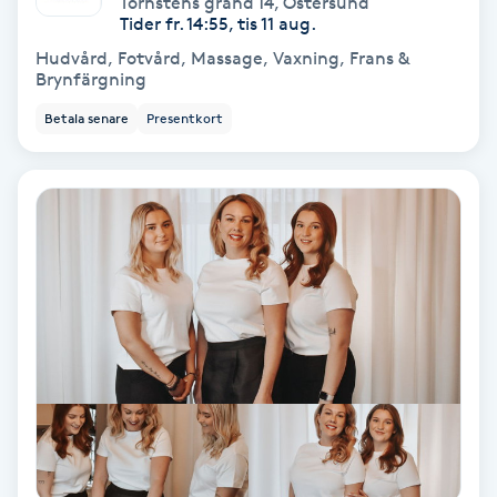
Törnstens gränd 14
,
Östersund
Color correction
Tider fr. 14:55, tis 11 aug.
Hudvård, Fotvård, Massage, Vaxning, Frans &
Cryoterapi
Brynfärgning
D
Betala senare
Presentkort
Damklippning
Dermapen
Diamantslipning
E
Enzympeeling
Extensions