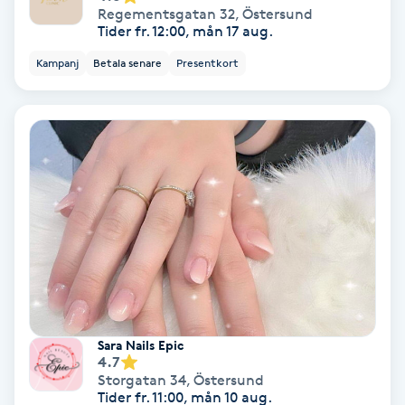
Regementsgatan 32
,
Östersund
Tider fr. 12:00, mån 17 aug.
Keratinbehandling
Kampanj
Betala senare
Presentkort
Kinesiologi
Kinesisk medicin
Kiropraktik
Klangmassage
Klippning
Klippning & Slingor
Sara Nails Epic
4.7
Storgatan 34
,
Östersund
Klippning ungdom
Tider fr. 11:00, mån 10 aug.