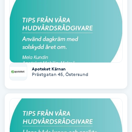
Skoinlägg
Skägg
Skäggfärgning
Skäggklippning
Apoteket Kärnan
Prästgatan 45
,
Östersund
Skäggtrimmning
Skönhet
Slingor
Sockring