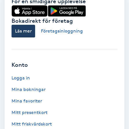
För en smidigare upplevelse
Svettbehandling
T
Bokadirekt för företag
Läs mer
Företagsinloggning
Tuina-massage
Taktil massage
Konto
Tandblekning
Logga in
Tandläkare
Mina bokningar
Tatuering
Mina favoriter
Mitt presentkort
Tatueringsborttagning
Mitt friskvårdskort