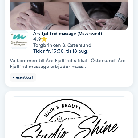
Medium
Megavolymfransar
Åre Fjällfrid massage (Östersund)
4.9
Melasma
Torgbrinken 8
,
Östersund
Tider fr. 13:30, tis 18 aug.
Mesoterapi
Välkommen till Åre Fjällfrid`s filial i Östersund! Åre
Fjällfrid massage erbjuder mass...
MicroPen
Presentkort
Microshading
Mixfransar
N
Nagelförlängning