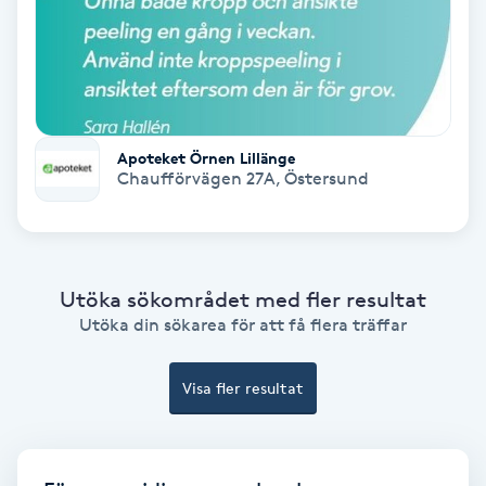
Spa
Spa manikyr & pedikyr
Apoteket Örnen Lillänge
Spa-manikyr
Chaufförvägen 27A
,
Östersund
Spa-pedikyr
Spraytan
Utöka sökområdet med fler resultat
Utöka din sökarea för att få flera träffar
Stylist
Visa fler resultat
Sugaring
Svensk massage