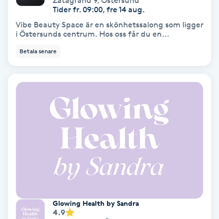
Zätagränd 9
,
Östersund
Tider fr. 09:00, fre 14 aug.
Hollywood Peel
Vibe Beauty Space är en skönhetssalong som ligger
i Östersunds centrum. Hos oss får du en...
Hot Stone Massage
Betala senare
Hot yoga
Hudföryngring
Huduppstramning
Hudvård
Hyaluronsyra
Hyperhidros
Glowing Health by Sandra
4.9