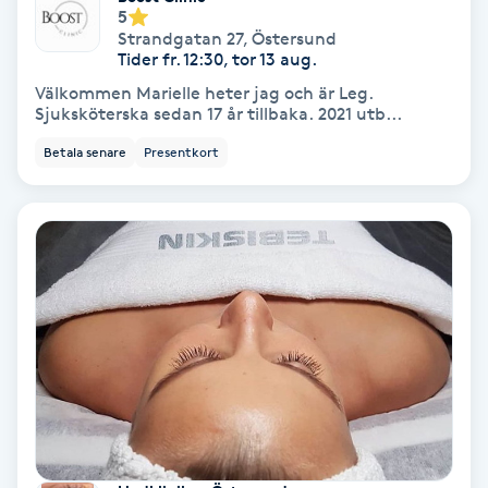
5
Fransförlängning Volym
Strandgatan 27
,
Östersund
Tider fr. 12:30, tor 13 aug.
Fransk manikyr
Välkommen Marielle heter jag och är Leg.
Sjuksköterska sedan 17 år tillbaka. 2021 utb...
Fransrengöring
Betala senare
Presentkort
Frekvensterapi
Friskvård
Friskvårdsmassage
Frisör
Funktionsanalys