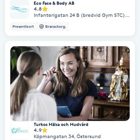
Eco Face & Body AB
Regndroppsmassage
4.8
Infanterigatan 24 B (bredvid Gym STC)
,
Öste
Reiki
Presentkort
Branschorg.
Reikihealing
Reiki massage
Restorative Yoga
Rosacea
Rosenmetoden
Turkos Hälsa och Hudvård
Ryggmassage
4.9
S
Köpmangatan 34
,
Östersund