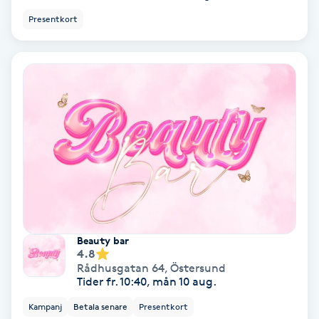
Presentkort
Koppningsmassage
Kosmetisk tatuering
Kostrådgivning
Kroppsinpackning
Kroppspeeling
Käkledsbehandling
Beauty bar
4.8
Kärlbehandling
Rådhusgatan 64
,
Östersund
Tider fr. 10:40, mån 10 aug.
L
Kampanj
Betala senare
Presentkort