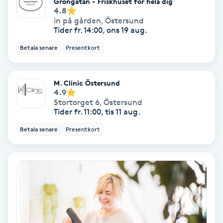
Gröngatan - Friskhuset för hela dig
Osteopati
4.8
in på gården
,
Östersund
P
Tider fr. 14:00, ons 19 aug.
Betala senare
Presentkort
Paraffinbehandling
Pedikyr
M. Clinic Östersund
4.9
Stortorget 6
,
Östersund
Pensionärklippning
Tider fr. 11:00, tis 11 aug.
Betala senare
Presentkort
Permanent
Permanent hårborttagning
Permanent ögonbrynsmakeup
Personal shopper