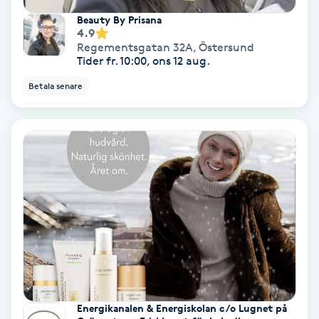
Olaplex
Beauty By Prisana
4.9
Regementsgatan 32A
,
Östersund
Olaplexbehandling
Tider fr. 10:00, ons 12 aug.
Betala senare
Ombre
Ombre brows
Ombre naglar
Optiker
Ortobionomi
Ortopedi
Energikanalen & Energiskolan c/o Lugnet på