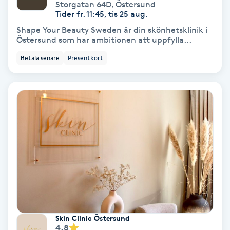
Storgatan 64D
,
Östersund
Tider fr. 11:45, tis 25 aug.
IPL
Shape Your Beauty Sweden är din skönhetsklinik i
Östersund som har ambitionen att uppfylla...
IPL hårborttagning
Betala senare
Presentkort
IR-massage
J
Japansk massage
K
K18
Katun fransar
Skin Clinic Östersund
Kemisk peeling
4.8