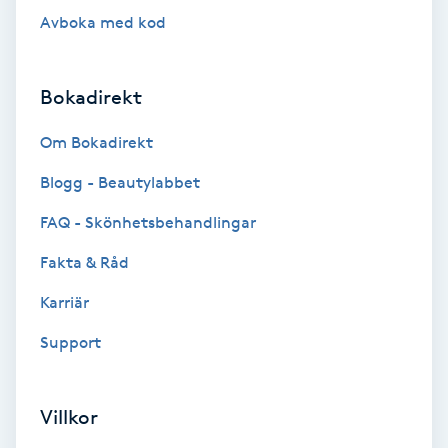
Terapi
Avboka med kod
Thaimassage
Bokadirekt
Toning
Om Bokadirekt
Torr hårbotten
Blogg - Beautylabbet
FAQ - Skönhetsbehandlingar
Torrborstning
Fakta & Råd
Triggerpunktsmassage
Karriär
Trådning
Support
Träning
Villkor