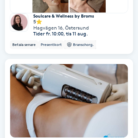
PRP (Platelet Rich Plasma)
Soulcare & Wellness by Broms
5
Hagvägen 16
,
Östersund
PRX-T33
Tider fr. 10:00, tis 11 aug.
Betala senare
Presentkort
Branschorg.
Psoriasis
PT
R
Radiofrekvens
Rakning
Reflexologi