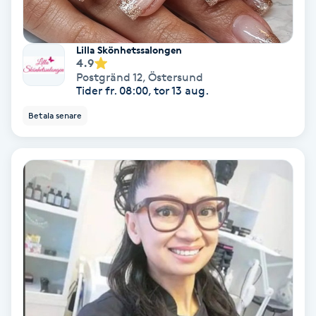
Nagelvård
Lilla Skönhetssalongen
4.9
Naglar borttagning
Postgränd 12
,
Östersund
Tider fr. 08:00, tor 13 aug.
Naglar reparation
Betala senare
Naprapati
Navelpiercing
NBE-massage
Ny frisyr
O