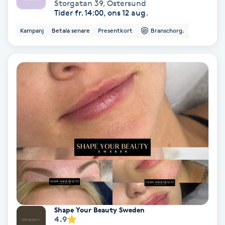
Storgatan 39
,
Östersund
Hypnos
Tider fr. 14:00, ons 12 aug.
Kampanj
Betala senare
Presentkort
Branschorg.
Hårborttagning
Hårbottenbehandling
Hårförlängning
Hårvård
Hälsa
Hälsprickor
I
Shape Your Beauty Sweden
Idrottsmassage
4.9