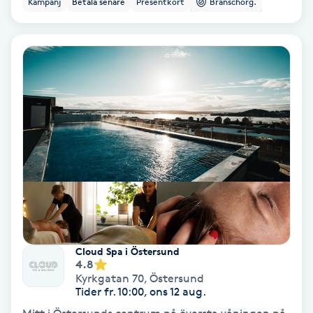
Kampanj
Betala senare
Presentkort
Branschorg.
Ansiktsbehandling djuprengörande
B
Babylights
Balayage
Bambumassage
Barber
Barnklippning
Cloud Spa i Östersund
4.8
BIAB
Kyrkgatan 70
,
Östersund
Tider fr. 10:00, ons 12 aug.
Blowout