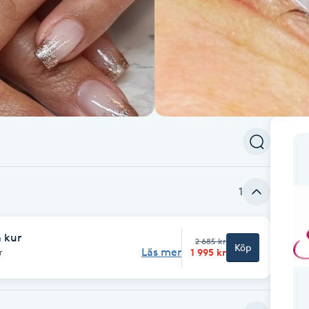
1
 kur
2 685 kr
Köp
Läs mer
1 995 kr
r