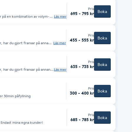
Pris
Boka
695 - 795 kr
er på en kombination av volym-
Läs mer
utresultat.
Pris
Boka
455 - 555 kr
, har du gjort fransar på annan
Läs mer
da på annan salong".
Pris
Boka
635 - 735 kr
, har du gjort fransar på annan
Läs mer
da på annan salong".
Pris
Boka
300 - 400 kr
r 30min påfyllning
Pris
Boka
685 - 785 kr
En liten påfyllning av dina volymfransar Endast mina egna kunder!