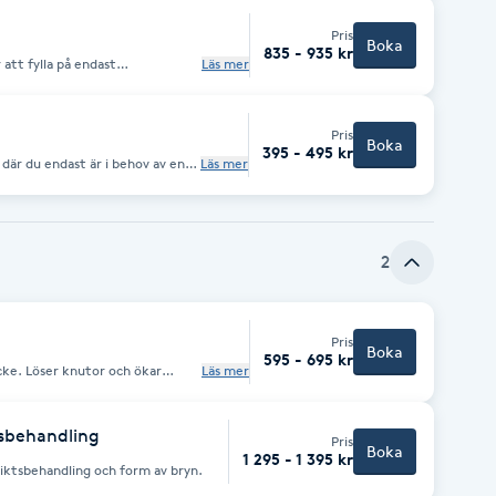
Pris
Boka
835 - 935 kr
att fylla på endast
Läs mer
 har singelfransar just nu men
Pris
Boka
395 - 495 kr
 där du endast är i behov av en
Läs mer
2
Pris
Boka
595 - 695 kr
cke. Löser knutor och ökar
Läs mer
sbehandling
Pris
Boka
1 295 - 1 395 kr
ktsbehandling och form av bryn.