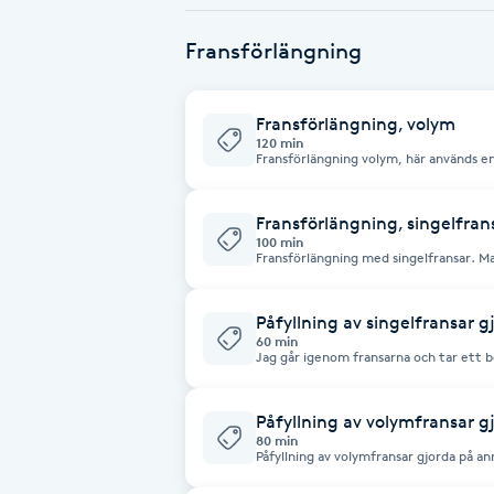
Eyeliner-tatuering
beställa via telefon till Susanne så att
samtidigt eller var för sig:)
F
Fransförlängning
Face framing
Fransförlängning, volym
120 min
Faceliftmassage
Fransförlängning volym, här används e
skapas av 2-5 fransar som sedan applice
Behandlingen passar utmärkt för dom 
och synligt resultat och för att "fylla 
Fet hårbotten
fransraden. Makeup tvättas av 24h inn
Fransförlängning, singelfran
optimalt resultat.
100 min
Fransförlängning med singelfransar. M
bokad tid för optimalt resultat, använ
Fettreducering
olja. 16 års åldersgräns med målsmans 
fransar ingår i priset, görs 24h innan.
Påfyllning av singelfransar 
Fibromassage
60 min
Jag går igenom fransarna och tar ett be
om vi ska ta bort dom för att sätta nya
arbetet är gjort.
Fillers
Påfyllning av volymfransar 
80 min
Påfyllning av volymfransar gjorda på an
Fotmassage