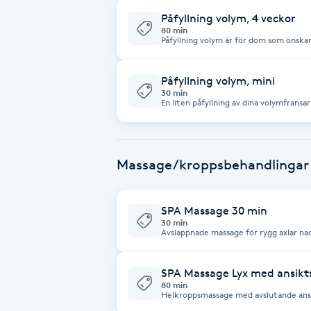
Påfyllning volym, 4 veckor
Fransk manikyr
80 min
Påfyllning volym är för dom som önskar 
volymfransar. Går också att boka om du
Fransrengöring
önskar att övergå till volym.
Påfyllning volym, mini
30 min
Frekvensterapi
En liten påfyllning av dina volymfransar
liten touch-up.
Friskvård
Massage/kroppsbehandlingar
Friskvårdsmassage
SPA Massage 30 min
Frisör
30 min
Avslappnade massage för rygg axlar na
blodcirkulationen.
Funktionsanalys
SPA Massage Lyx med ansikt
80 min
Färgning
Helkroppsmassage med avslutande ansi