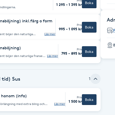
Pris
Boka
1 295 - 1 395 kr
ndlingarna.
Adr
nsböjning) inkl.färg o form
Pris
Boka
995 - 1 095 kr
P
nt böjer den naturliga
Läs mer
 användas, detta görs av
8
. Rekommenderas
ansböjning)
, extrem känslighet eller
Pris
Boka
795 - 895 kr
nt böjer den naturliga fransen
Läs mer
 går naturligtvis att välja bort
 detta görs av kunden och minst
het eller allergi. Konsultera
 tid) Sus
1
h honom (info)
Pris
Boka
1 500 kr
lförlängning med extra bling och
Läs mer
 skall vara
i endast