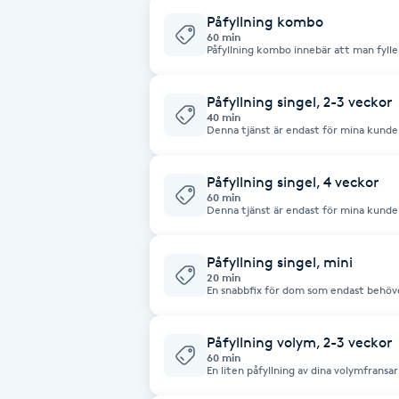
Påfyllning kombo
Fotsvamp
60 min
Påfyllning kombo innebär att man fyll
och singelfransar för ett mer fylligt sl
Fotvård
Påfyllning singel, 2-3 veckor
40 min
Fransar
Denna tjänst är endast för mina kunder
salong boka "påfyllning av fransar gjor
Fransborttagning
Påfyllning singel, 4 veckor
60 min
Denna tjänst är endast för mina kunder
salong boka "påfyllning av fransar gjor
Fransfärgning
Påfyllning singel, mini
Fransförlängning
20 min
En snabbfix för dom som endast behöve
Fransförlängning Megavolym
Påfyllning volym, 2-3 veckor
60 min
Fransförlängning Volym