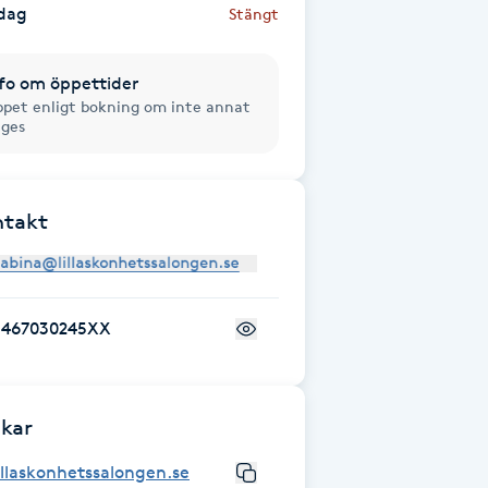
dag
Stängt
fo om öppettider
pet enligt bokning om inte annat
ges
ntakt
+467030245XX
kar
illaskonhetssalongen.se