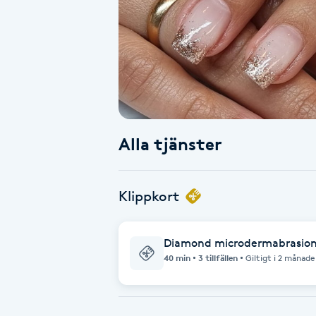
Alternativmedicin
Andningsmassage
Ansiktslyft utan kirurgi
Aromamassage
Alla tjänster
Ashtanga Yoga
Klippkort
Ayurveda
Diamond microdermabrasion
Ayurvedisk Massage
40 min
3 tillfällen
Giltigt i 2 månade
Ansiktsbehandling djuprengörande
B