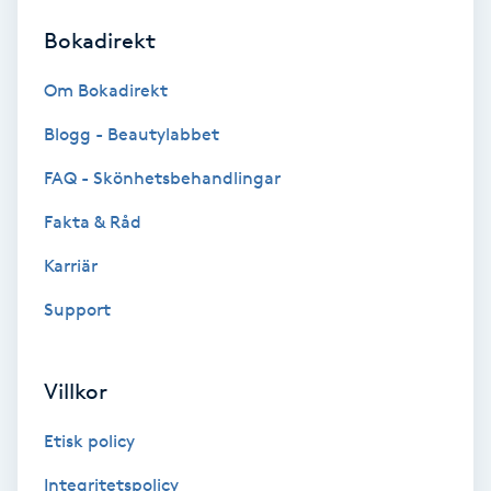
Bokadirekt
Brynformning
Om Bokadirekt
Brynfärgning
Blogg - Beautylabbet
Brynplockning
FAQ - Skönhetsbehandlingar
Fakta & Råd
Bröllopsuppsättning
C
Karriär
Support
Celluliter
Coachning
Villkor
Color correction
Etisk policy
Integritetspolicy