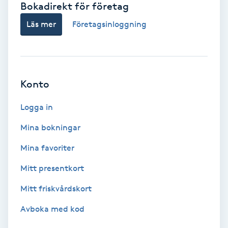
Bokadirekt för företag
Babylights
Läs mer
Företagsinloggning
Balayage
Bambumassage
Konto
Barber
Logga in
Mina bokningar
Barnklippning
Mina favoriter
BIAB
Mitt presentkort
Mitt friskvårdskort
Blowout
Avboka med kod
Bottenfärg