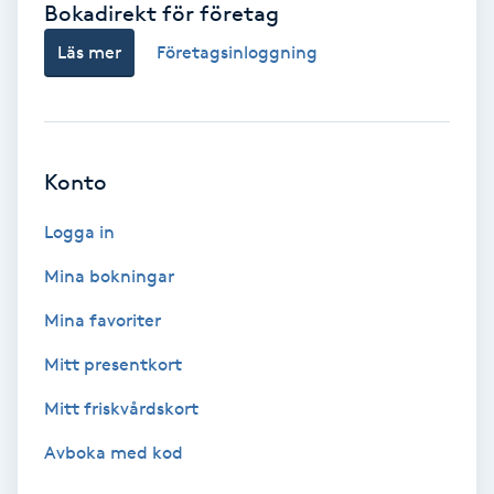
Bokadirekt för företag
Babylights
Läs mer
Företagsinloggning
Balayage
Bambumassage
Konto
Barber
Logga in
Mina bokningar
Barnklippning
Mina favoriter
BIAB
Mitt presentkort
Mitt friskvårdskort
Blowout
Avboka med kod
Bottenfärg