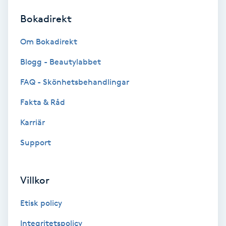
Bokadirekt
Brynformning
Om Bokadirekt
Brynfärgning
Blogg - Beautylabbet
Brynplockning
FAQ - Skönhetsbehandlingar
Fakta & Råd
Bröllopsuppsättning
C
Karriär
Support
Celluliter
Coachning
Villkor
Color correction
Etisk policy
Integritetspolicy