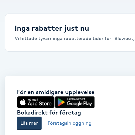
Alternativmedicin
Andningsmassage
Inga rabatter just nu
Vi hittade tyvärr inga rabatterade tider för "Blowout, S
Ansiktslyft utan kirurgi
Aromamassage
Ashtanga Yoga
Ayurveda
För en smidigare upplevelse
Ayurvedisk Massage
Bokadirekt för företag
Läs mer
Företagsinloggning
Ansiktsbehandling djuprengörande
B