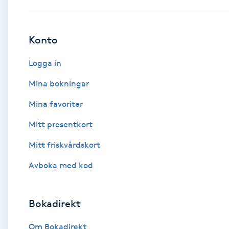
Babylights
Konto
Balayage
Logga in
Bambumassage
Mina bokningar
Mina favoriter
Barber
Mitt presentkort
Barnklippning
Mitt friskvårdskort
BIAB
Avboka med kod
Blowout
Bokadirekt
Bottenfärg
Om Bokadirekt