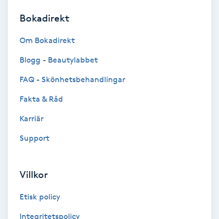
Bokadirekt
Brynformning
Om Bokadirekt
Brynfärgning
Blogg - Beautylabbet
Brynplockning
FAQ - Skönhetsbehandlingar
Fakta & Råd
Bröllopsuppsättning
C
Karriär
Support
Celluliter
Coachning
Villkor
Color correction
Etisk policy
Integritetspolicy