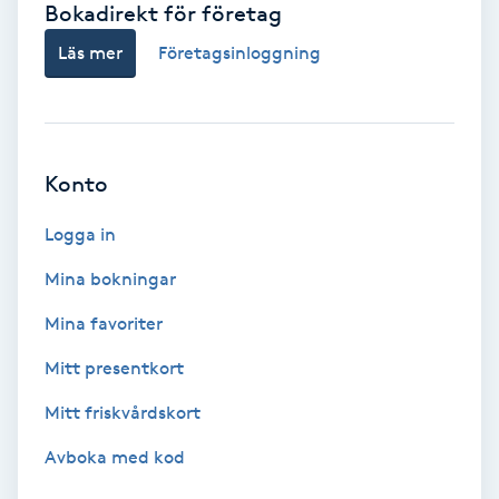
Bokadirekt för företag
Babylights
Läs mer
Företagsinloggning
Balayage
Bambumassage
Konto
Barber
Logga in
Mina bokningar
Barnklippning
Mina favoriter
BIAB
Mitt presentkort
Mitt friskvårdskort
Blowout
Avboka med kod
Bottenfärg