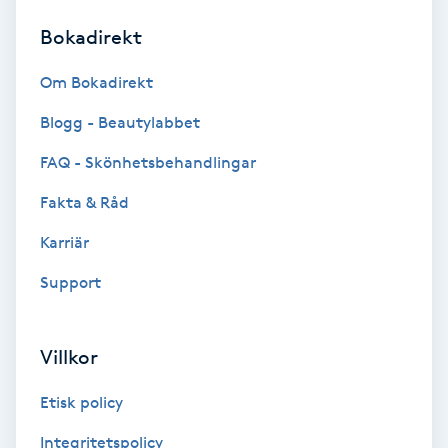
Bokadirekt
Brynformning
Om Bokadirekt
Brynfärgning
Blogg - Beautylabbet
Brynplockning
FAQ - Skönhetsbehandlingar
Fakta & Råd
Bröllopsuppsättning
C
Karriär
Support
Celluliter
Coachning
Villkor
Color correction
Etisk policy
Integritetspolicy