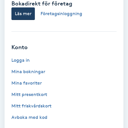
Bokadirekt för företag
Babylights
Läs mer
Företagsinloggning
Balayage
Bambumassage
Konto
Barber
Logga in
Mina bokningar
Barnklippning
Mina favoriter
BIAB
Mitt presentkort
Mitt friskvårdskort
Blowout
Avboka med kod
Bottenfärg