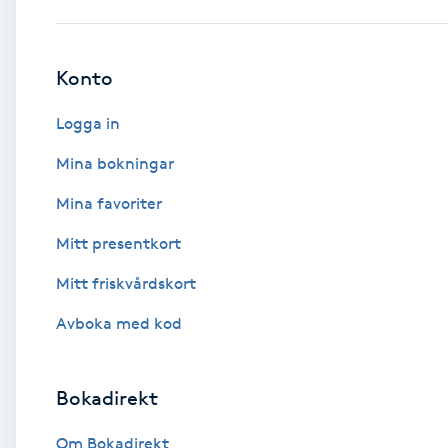
Babylights
Konto
Balayage
Logga in
Bambumassage
Mina bokningar
Mina favoriter
Barber
Mitt presentkort
Barnklippning
Mitt friskvårdskort
BIAB
Avboka med kod
Blowout
Bokadirekt
Bottenfärg
Om Bokadirekt