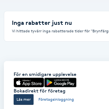
Alternativmedicin
Andningsmassage
Inga rabatter just nu
Vi hittade tyvärr inga rabatterade tider för "Brynfärgn
Ansiktslyft utan kirurgi
Aromamassage
Ashtanga Yoga
Ayurveda
För en smidigare upplevelse
Ayurvedisk Massage
Bokadirekt för företag
Läs mer
Företagsinloggning
Ansiktsbehandling djuprengörande
B