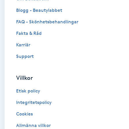
Blogg - Beautylabbet
Brynformning
FAQ - Skönhetsbehandlingar
Brynfärgning
Fakta & Råd
Brynplockning
Karriär
Support
Bröllopsuppsättning
C
Villkor
Celluliter
Etisk policy
Coachning
Integritetspolicy
Cookies
Color correction
Allmänna villkor