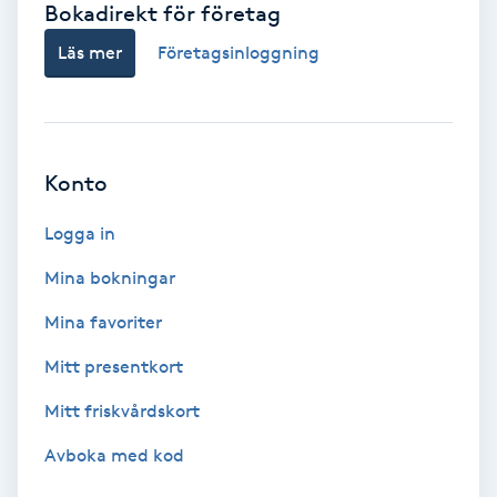
Bokadirekt för företag
Babylights
Läs mer
Företagsinloggning
Balayage
Bambumassage
Konto
Barber
Logga in
Mina bokningar
Barnklippning
Mina favoriter
BIAB
Mitt presentkort
Mitt friskvårdskort
Blowout
Avboka med kod
Bottenfärg