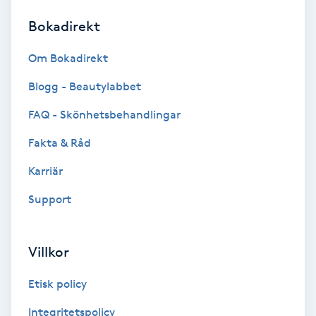
Bokadirekt
Brynformning
Om Bokadirekt
Brynfärgning
Blogg - Beautylabbet
Brynplockning
FAQ - Skönhetsbehandlingar
Fakta & Råd
Bröllopsuppsättning
C
Karriär
Support
Celluliter
Coachning
Villkor
Color correction
Etisk policy
Integritetspolicy