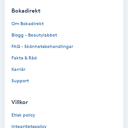
Bokadirekt
Brynformning
Om Bokadirekt
Brynfärgning
Blogg - Beautylabbet
Brynplockning
FAQ - Skönhetsbehandlingar
Fakta & Råd
Bröllopsuppsättning
C
Karriär
Support
Celluliter
Coachning
Villkor
Color correction
Etisk policy
Integritetspolicy