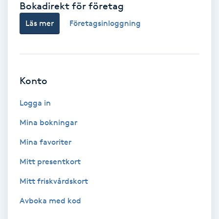
Bokadirekt för företag
Babylights
Läs mer
Företagsinloggning
Balayage
Bambumassage
Konto
Barber
Logga in
Mina bokningar
Barnklippning
Mina favoriter
BIAB
Mitt presentkort
Mitt friskvårdskort
Blowout
Avboka med kod
Bottenfärg