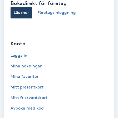
Bokadirekt för företag
Babylights
Läs mer
Företagsinloggning
Balayage
Bambumassage
Konto
Barber
Logga in
Mina bokningar
Barnklippning
Mina favoriter
BIAB
Mitt presentkort
Mitt friskvårdskort
Blowout
Avboka med kod
Bottenfärg