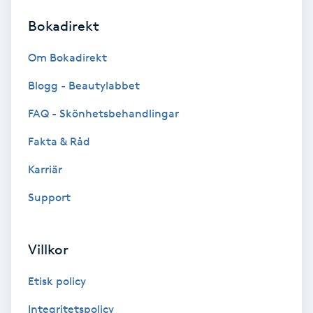
Bokadirekt
Brynformning
Om Bokadirekt
Brynfärgning
Blogg - Beautylabbet
Brynplockning
FAQ - Skönhetsbehandlingar
Fakta & Råd
Bröllopsuppsättning
C
Karriär
Support
Celluliter
Coachning
Villkor
Color correction
Etisk policy
Integritetspolicy