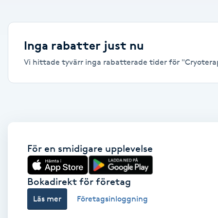
Alternativmedicin
Andningsmassage
Inga rabatter just nu
Vi hittade tyvärr inga rabatterade tider för "Cryoterapi
Ansiktslyft utan kirurgi
Aromamassage
Ashtanga Yoga
Ayurveda
För en smidigare upplevelse
Ayurvedisk Massage
Bokadirekt för företag
Läs mer
Företagsinloggning
Ansiktsbehandling djuprengörande
B