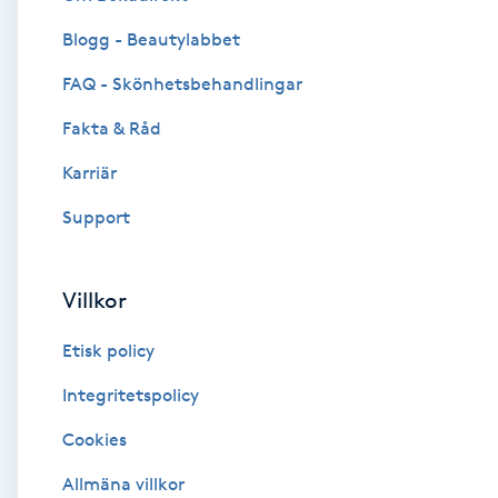
Blogg - Beautylabbet
Brynformning
FAQ - Skönhetsbehandlingar
Brynfärgning
Fakta & Råd
Brynplockning
Karriär
Support
Bröllopsuppsättning
C
Villkor
Celluliter
Etisk policy
Coachning
Integritetspolicy
Cookies
Color correction
Allmäna villkor