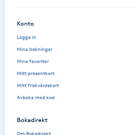
Babylights
Konto
Balayage
Logga in
Bambumassage
Mina bokningar
Mina favoriter
Barber
Mitt presentkort
Barnklippning
Mitt friskvårdskort
BIAB
Avboka med kod
Blowout
Bokadirekt
Bottenfärg
Om Bokadirekt