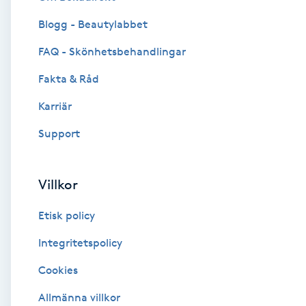
Blogg - Beautylabbet
Brynformning
FAQ - Skönhetsbehandlingar
Brynfärgning
Fakta & Råd
Brynplockning
Karriär
Support
Bröllopsuppsättning
C
Villkor
Celluliter
Etisk policy
Coachning
Integritetspolicy
Cookies
Color correction
Allmänna villkor