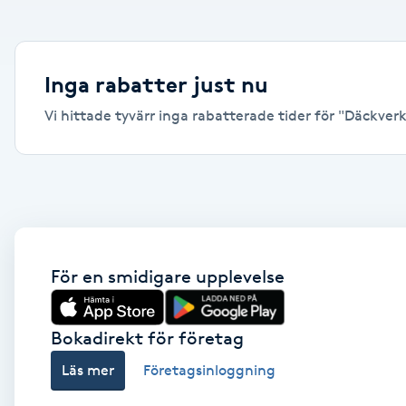
Alternativmedicin
Andningsmassage
Inga rabatter just nu
Vi hittade tyvärr inga rabatterade tider för "Däckverks
Ansiktslyft utan kirurgi
Aromamassage
Ashtanga Yoga
Ayurveda
För en smidigare upplevelse
Ayurvedisk Massage
Bokadirekt för företag
Läs mer
Företagsinloggning
Ansiktsbehandling djuprengörande
B