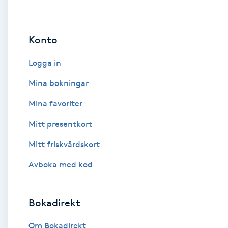
Babylights
Konto
Balayage
Logga in
Bambumassage
Mina bokningar
Mina favoriter
Barber
Mitt presentkort
Barnklippning
Mitt friskvårdskort
BIAB
Avboka med kod
Blowout
Bokadirekt
Bottenfärg
Om Bokadirekt