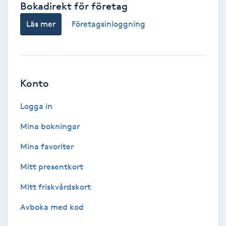
Bokadirekt för företag
Babylights
Läs mer
Företagsinloggning
Balayage
Bambumassage
Konto
Barber
Logga in
Mina bokningar
Barnklippning
Mina favoriter
BIAB
Mitt presentkort
Mitt friskvårdskort
Blowout
Avboka med kod
Bottenfärg