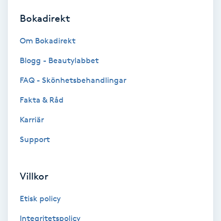
Bokadirekt
Brynformning
Om Bokadirekt
Brynfärgning
Blogg - Beautylabbet
Brynplockning
FAQ - Skönhetsbehandlingar
Fakta & Råd
Bröllopsuppsättning
C
Karriär
Support
Celluliter
Coachning
Villkor
Color correction
Etisk policy
Integritetspolicy