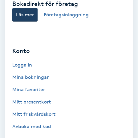
Bokadirekt för företag
Babylights
Läs mer
Företagsinloggning
Balayage
Bambumassage
Konto
Barber
Logga in
Mina bokningar
Barnklippning
Mina favoriter
BIAB
Mitt presentkort
Mitt friskvårdskort
Blowout
Avboka med kod
Bottenfärg