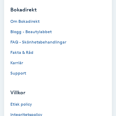
Bokadirekt
Brynformning
Om Bokadirekt
Brynfärgning
Blogg - Beautylabbet
Brynplockning
FAQ - Skönhetsbehandlingar
Fakta & Råd
Bröllopsuppsättning
C
Karriär
Support
Celluliter
Coachning
Villkor
Color correction
Etisk policy
Integritetspolicy