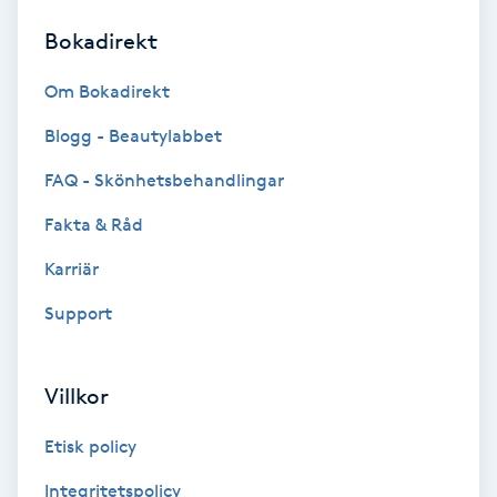
Bokadirekt
Brynformning
Om Bokadirekt
Brynfärgning
Blogg - Beautylabbet
Brynplockning
FAQ - Skönhetsbehandlingar
Fakta & Råd
Bröllopsuppsättning
C
Karriär
Support
Celluliter
Coachning
Villkor
Color correction
Etisk policy
Integritetspolicy