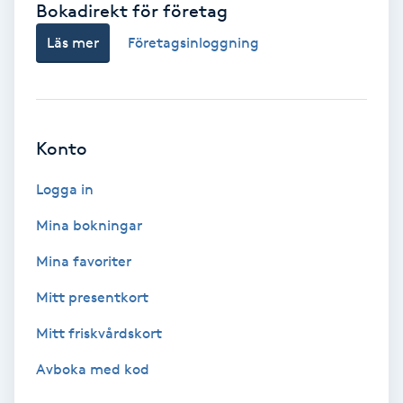
Bokadirekt för företag
Babylights
Läs mer
Företagsinloggning
Balayage
Bambumassage
Konto
Barber
Logga in
Mina bokningar
Barnklippning
Mina favoriter
BIAB
Mitt presentkort
Mitt friskvårdskort
Blowout
Avboka med kod
Bottenfärg