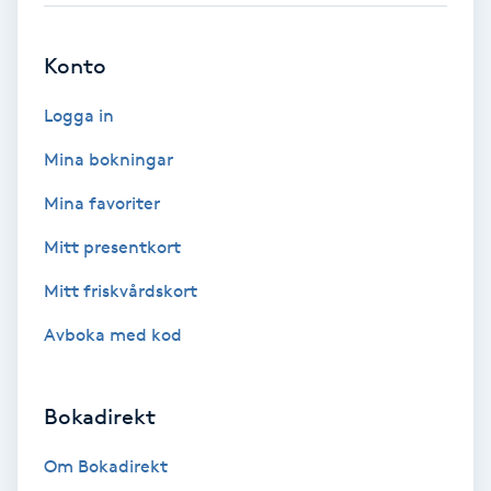
Brynformning
Konto
Brynfärgning
Logga in
Mina bokningar
Brynplockning
Mina favoriter
Bröllopsuppsättning
Mitt presentkort
C
Mitt friskvårdskort
Celluliter
Avboka med kod
Coachning
Bokadirekt
Color correction
Om Bokadirekt