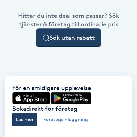
Babylights
Hittar du inte deal som passar? Sök
tjänster & företag till ordinarie pris
Balayage
Sök utan rabatt
Bambumassage
Barber
Barnklippning
För en smidigare upplevelse
BIAB
Bokadirekt för företag
Blowout
Läs mer
Företagsinloggning
Bottenfärg