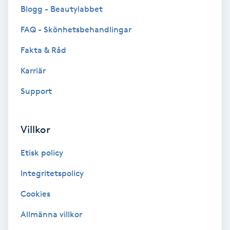
Cryoterapi
Blogg - Beautylabbet
D
FAQ - Skönhetsbehandlingar
Damklippning
Fakta & Råd
Karriär
Dermapen
Support
Diamantslipning
E
Villkor
Enzympeeling
Etisk policy
Extensions
Integritetspolicy
Cookies
Extensions borttagning
Allmänna villkor
Eyeliner-tatuering