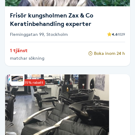
Fotsvamp
Frisör kungsholmen Zax & Co
Fotvård
Keratinbehandling experter
Fleminggatan 99, Stockholm
4.6
1029
Fransar
1 tjänst
Boka inom 24 h
Fransborttagning
matchar sökning
Fransfärgning
Upp till 15% rabatt
Fransförlängning
Fransförlängning Megavolym
Fransförlängning Volym