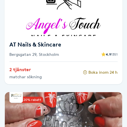
Cryoterapi
D
Damklippning
Dermapen
AT Nails & Skincare
Bergsgatan 29, Stockholm
4.9
1351
Diamantslipning
E
2 tjänster
Boka inom 24 h
matchar sökning
Enzympeeling
Extensions
Upp till 20% rabatt
Extensions borttagning
Eyeliner-tatuering