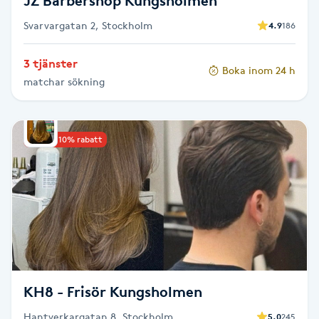
JZ Barbershop Kungsholmen
Föning
Svarvargatan 2, Stockholm
4.9
186
G
3 tjänster
Gel naglar
Boka inom 24 h
matchar sökning
Gelenaglar
Upp till 10% rabatt
Gellack
Gellack med förstärkning
Gravidmassage
Gravidyoga
KH8 - Frisör Kungsholmen
Gruppträning
Hantverkargatan 8, Stockholm
5.0
245