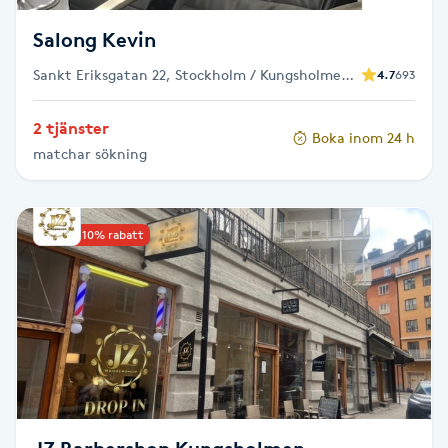
Fransk manikyr
Salong Kevin
Fransrengöring
Sankt Eriksgatan 22, Stockholm / Kungsholmen /
4.7
693
Fridhemsplan
2 tjänster
Frekvensterapi
Boka inom 24 h
matchar sökning
Friskvård
Upp till 10% rabatt
Friskvårdsmassage
Frisör
Funktionsanalys
Färgning