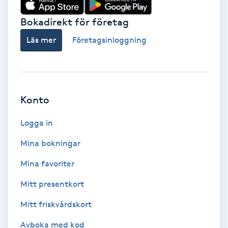
Hot Stone Massage
Bokadirekt för företag
Hot yoga
Läs mer
Företagsinloggning
Hudföryngring
Huduppstramning
Konto
Hudvård
Logga in
Mina bokningar
Hyaluronsyra
Mina favoriter
Hyperhidros
Mitt presentkort
Mitt friskvårdskort
Hypnos
Avboka med kod