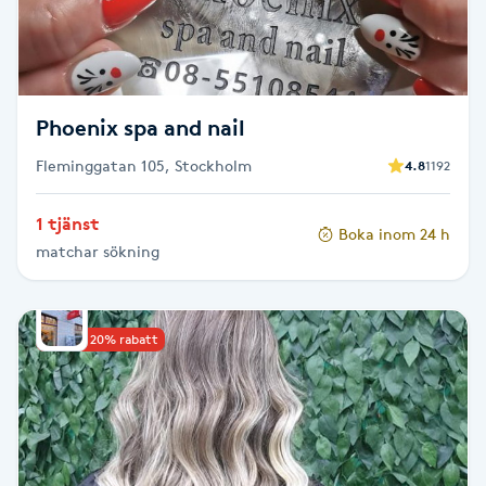
F
Face framing
Phoenix spa and nail
Faceliftmassage
Fleminggatan 105, Stockholm
4.8
1192
Fet hårbotten
1 tjänst
Boka inom 24 h
matchar sökning
Fettreducering
Fibromassage
Upp till 20% rabatt
Fillers
Fotmassage