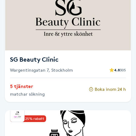
Brynformning
Brynfärgning
Brynplockning
SG Beauty Clinic
Bröllopsuppsättning
Wargentinsgatan 7, Stockholm
4.8
305
C
Celluliter
5 tjänster
Boka inom 24 h
matchar sökning
Coachning
Upp till 25% rabatt
Color correction