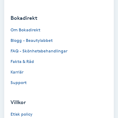
Hårborttagning
Bokadirekt
Hårbottenbehandling
Om Bokadirekt
Hårförlängning
Blogg - Beautylabbet
Hårvård
FAQ - Skönhetsbehandlingar
Fakta & Råd
Hälsa
Karriär
Hälsprickor
Support
I
Idrottsmassage
Villkor
IPL
Etisk policy