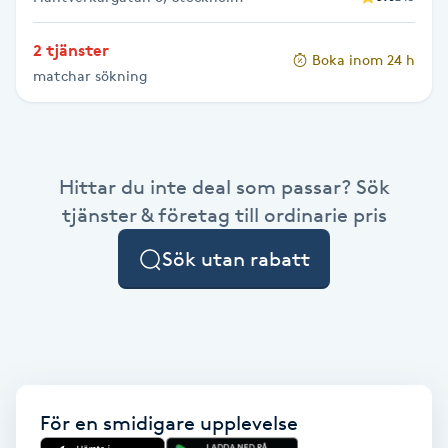
Gua Sha-massage
2 tjänster
Boka inom 24 h
H
matchar sökning
Hatha Yoga
Headspa
Hittar du inte deal som passar? Sök
tjänster & företag till ordinarie pris
Healing
Sök utan rabatt
Herrklippning
HIFU
Hollywood Peel
För en smidigare upplevelse