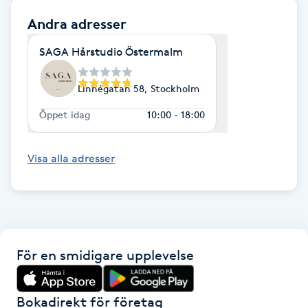
Andra adresser
Gua Sha-massage
SAGA Hårstudio Östermalm
H
Hatha Yoga
Linnégatan 58, Stockholm
Öppet idag
10:00 - 18:00
Headspa
Visa alla adresser
Healing
Herrklippning
HIFU
För en smidigare upplevelse
Hollywood Peel
Bokadirekt för företag