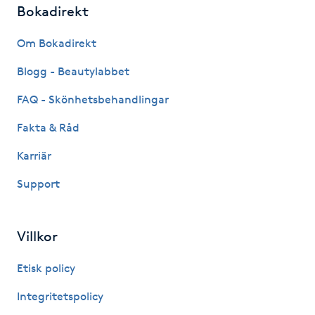
Hårborttagning
Bokadirekt
Om Bokadirekt
Hårbottenbehandling
Blogg - Beautylabbet
Hårförlängning
FAQ - Skönhetsbehandlingar
Hårvård
Fakta & Råd
Karriär
Hälsa
Support
Hälsprickor
I
Villkor
Idrottsmassage
Etisk policy
Integritetspolicy
IPL