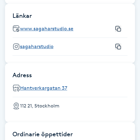
Fotsvamp
Länkar
Fotvård
www.sagaharstudio.se
Fransar
sagaharstudio
Fransborttagning
Adress
Fransfärgning
Hantverkargatan 37
Fransförlängning
112 21, Stockholm
Fransförlängning Megavolym
Fransförlängning Volym
Ordinarie öppettider