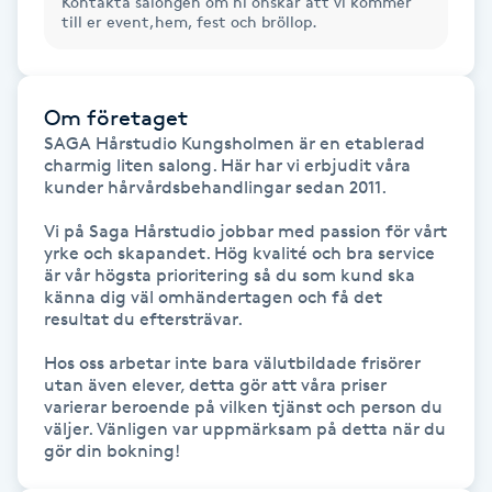
Kontakta salongen om ni önskar att vi kommer
Föning
till er event,hem, fest och bröllop.
G
Gel naglar
Om företaget
SAGA Hårstudio Kungsholmen är en etablerad 
charmig liten salong. Här har vi erbjudit våra 
Gelenaglar
kunder hårvårdsbehandlingar sedan 2011.

Vi på Saga Hårstudio jobbar med passion för vårt 
Gellack
yrke och skapandet. Hög kvalité och bra service 
är vår högsta prioritering så du som kund ska 
Gellack med förstärkning
känna dig väl omhändertagen och få det 
resultat du eftersträvar.

Gravidmassage
Hos oss arbetar inte bara välutbildade frisörer 
utan även elever, detta gör att våra priser 
varierar beroende på vilken tjänst och person du 
Gravidyoga
väljer. Vänligen var uppmärksam på detta när du 
gör din bokning!
Gruppträning