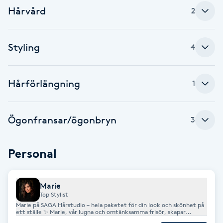
Hårvård
2
Babylights
Balayage
Styling
4
Bambumassage
Hårförlängning
1
Barber
Ögonfransar/ögonbryn
3
Barnklippning
Personal
BIAB
Blowout
Marie
Top Stylist
Marie på SAGA Hårstudio – hela paketet för din look och skönhet på
ett ställe ✨ Marie, vår lugna och omtänksamma frisör, skapar
Bottenfärg
personliga och avkopplande hårvårdsupplevelser. Med ett öga för