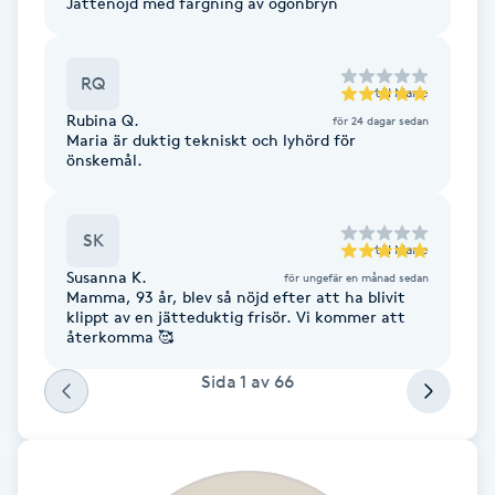
Jättenöjd med färgning av ögonbryn
Cryoterapi
D
RQ
Damklippning
till
Marie
Rubina Q.
för 24 dagar sedan
Maria är duktig tekniskt och lyhörd för
Dermapen
önskemål.
Diamantslipning
SK
till
Marie
E
Susanna K.
för ungefär en månad sedan
Mamma, 93 år, blev så nöjd efter att ha blivit
Enzympeeling
klippt av en jätteduktig frisör. Vi kommer att
återkomma 🥰
Extensions
Sida
1
av
66
Extensions borttagning
Eyeliner-tatuering