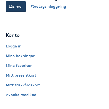
Hot Stone Massage
Läs mer
Företagsinloggning
Hot yoga
Hudföryngring
Konto
Huduppstramning
Logga in
Mina bokningar
Hudvård
Mina favoriter
Hyaluronsyra
Mitt presentkort
Hyperhidros
Mitt friskvårdskort
Avboka med kod
Hypnos