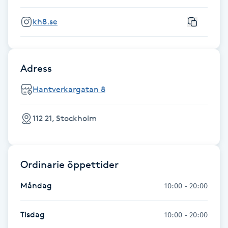
kh8.se
Gua Sha-massage
H
Hatha Yoga
Adress
Hantverkargatan 8
Headspa
112 21, Stockholm
Healing
Herrklippning
Ordinarie öppettider
HIFU
Måndag
10:00 - 20:00
Hollywood Peel
Tisdag
10:00 - 20:00