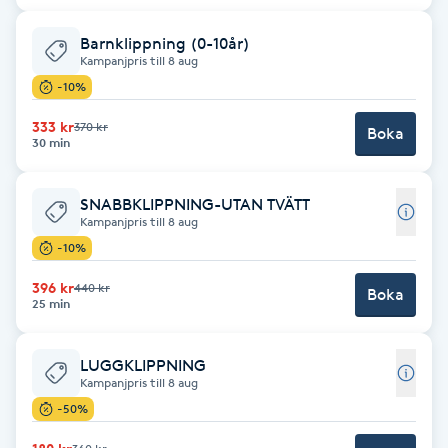
Brynformning
Barnklippning (0-10år)
Kampanjpris till 8 aug
-10%
Brynfärgning
333 kr
370 kr
Boka
30 min
Brynplockning
Bröllopsuppsättning
SNABBKLIPPNING-UTAN TVÄTT
Kampanjpris till 8 aug
C
-10%
Celluliter
396 kr
440 kr
Boka
25 min
Coachning
LUGGKLIPPNING
Kampanjpris till 8 aug
Color correction
-50%