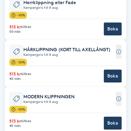
Herrklippning eller Fade
Kampanjpris till 8 aug
Babylights
-10%
Balayage
513 kr
570 kr
Boka
50 min
Bambumassage
HÅRKLIPPNING (KORT TILL AXELLÅNGT)
Kampanjpris till 8 aug
Barber
-10%
513 kr
570 kr
Boka
Barnklippning
45 min
BIAB
MODERN KLIPPNINGEN
Kampanjpris till 8 aug
Blowout
-10%
513 kr
570 kr
Boka
Bottenfärg
45 min