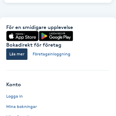
IPL hårborttagning
IR-massage
För en smidigare upplevelse
J
Bokadirekt för företag
Japansk massage
K
Läs mer
Företagsinloggning
K18
Katun fransar
Konto
Kemisk peeling
Logga in
Mina bokningar
Keratinbehandling