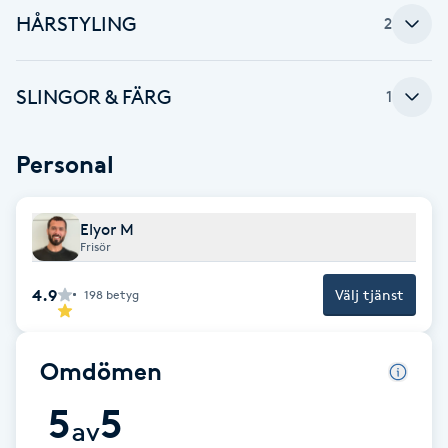
HÅRSTYLING
2
F
Face framing
SLINGOR & FÄRG
1
Faceliftmassage
Personal
Fet hårbotten
Elyor M
Fettreducering
Frisör
4.9
Välj tjänst
198
betyg
Fibromassage
Fillers
Omdömen
5
5
Fotmassage
av