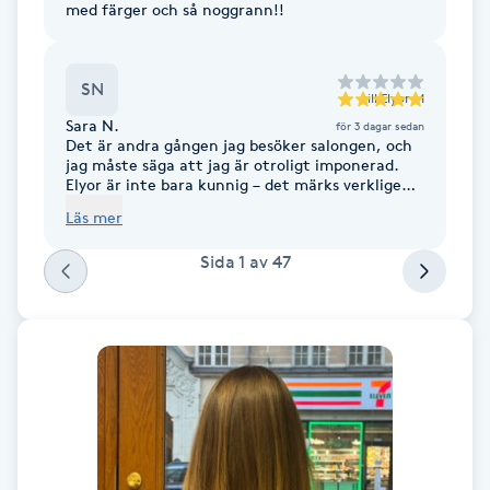
med färger och så noggrann!!
Fransk manikyr
Fransrengöring
SN
till
Elyor M
Sara N.
för 3 dagar sedan
Frekvensterapi
Det är andra gången jag besöker salongen, och
jag måste säga att jag är otroligt imponerad.
Elyor är inte bara kunnig – det märks verkligen
att han brinner för att hjälpa sina kunder att
Friskvård
Läs mer
bli sina vackraste jag! Och den där K18-
behandlingen? Helt fantastisk! Mitt hår är inte
Sida
1
av
47
längre frissigt. Jag har definitivt hittat mitt nya
Friskvårdsmassage
go-to-place. Rekommenderas varmt! 💛
Frisör
Funktionsanalys
Färgning