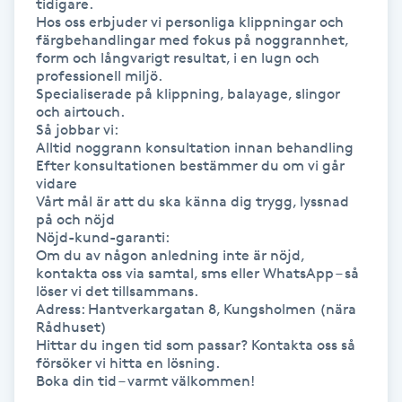
tidigare.

Hårborttagning
Hos oss erbjuder vi personliga klippningar och 
färgbehandlingar med fokus på noggrannhet, 
form och långvarigt resultat, i en lugn och 
Hårbottenbehandling
professionell miljö.

Specialiserade på klippning, balayage, slingor 
Hårförlängning
och airtouch.

Så jobbar vi:

Alltid noggrann konsultation innan behandling

Hårvård
Efter konsultationen bestämmer du om vi går 
vidare

Vårt mål är att du ska känna dig trygg, lyssnad 
Hälsa
på och nöjd

Nöjd-kund-garanti:

Om du av någon anledning inte är nöjd, 
Hälsprickor
kontakta oss via samtal, sms eller WhatsApp – så 
I
löser vi det tillsammans.

Adress: Hantverkargatan 8, Kungsholmen (nära 
Rådhuset)

Idrottsmassage
Hittar du ingen tid som passar? Kontakta oss så 
försöker vi hitta en lösning.

Boka din tid – varmt välkommen!
IPL