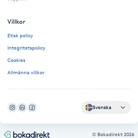
Kosmetisk tatuering
Villkor
Kostrådgivning
Etisk policy
Kroppsinpackning
Integritetspolicy
Cookies
Kroppspeeling
Allmänna villkor
Käkledsbehandling
Kärlbehandling
L
Svenska
Laserbehandling
© Bokadirekt
2026
Lashlift Keratin