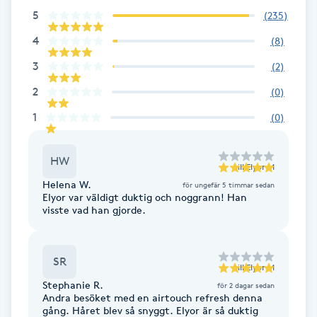
Fotsvamp
5
(
235
)
4
(
8
)
Fotvård
3
(
2
)
2
(
0
)
Fransar
1
(
0
)
Fransborttagning
HW
till
Elyor M
Fransfärgning
Helena W.
för ungefär 5 timmar sedan
Elyor var väldigt duktig och noggrann! Han
visste vad han gjorde.
Fransförlängning
Fransförlängning Megavolym
SR
till
Elyor M
Stephanie R.
för 2 dagar sedan
Fransförlängning Volym
Andra besöket med en airtouch refresh denna
gång. Håret blev så snyggt. Elyor är så duktig