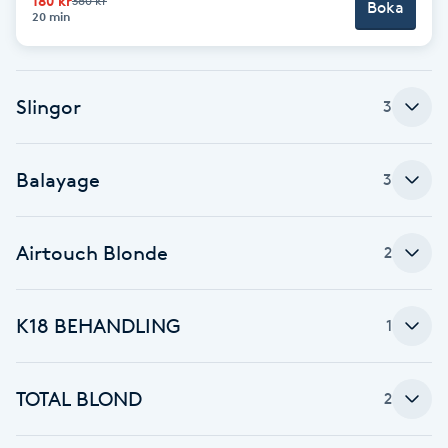
180 kr
360 kr
Cryoterapi
Boka
20 min
D
Damklippning
Slingor
3
Dermapen
Balayage
3
Diamantslipning
E
Airtouch Blonde
2
Enzympeeling
K18 BEHANDLING
1
Extensions
Extensions borttagning
TOTAL BLOND
2
Eyeliner-tatuering