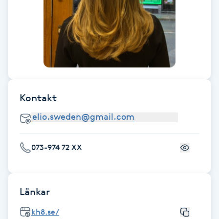
Föning
G
Gel naglar
Gelenaglar
Kontakt
Gellack
Gellack med förstärkning
073-974 72 XX
Gravidmassage
Gravidyoga
Länkar
kh8.se/
Gruppträning