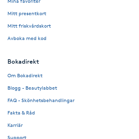
Mina favoriter
Kinesiologi
Mitt presentkort
Mitt friskvårdskort
Kinesisk medicin
Avboka med kod
Kiropraktik
Bokadirekt
Klangmassage
Om Bokadirekt
Klippning
Blogg - Beautylabbet
Klippning & Slingor
FAQ - Skönhetsbehandlingar
Fakta & Råd
Klippning ungdom
Karriär
Koppningsmassage
Support