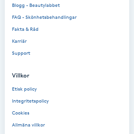
Cryoterapi
Blogg - Beautylabbet
D
FAQ - Skönhetsbehandlingar
Damklippning
Fakta & Råd
Karriär
Dermapen
Support
Diamantslipning
E
Villkor
Enzympeeling
Etisk policy
Extensions
Integritetspolicy
Cookies
Extensions borttagning
Allmäna villkor
Eyeliner-tatuering