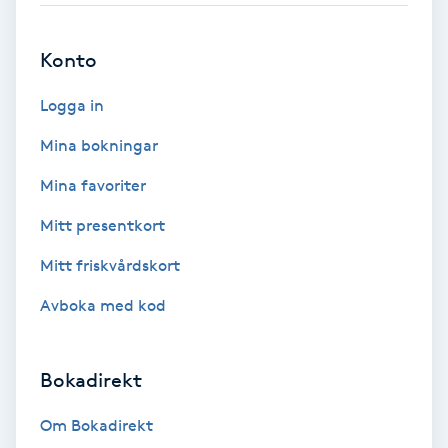
Brynformning
Konto
Brynfärgning
Logga in
Mina bokningar
Brynplockning
Mina favoriter
Bröllopsuppsättning
Mitt presentkort
C
Mitt friskvårdskort
Celluliter
Avboka med kod
Coachning
Bokadirekt
Color correction
Om Bokadirekt