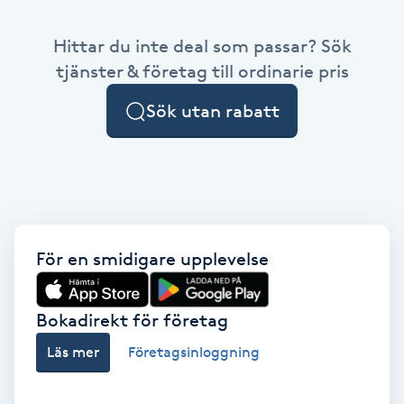
Babylights
Hittar du inte deal som passar? Sök
tjänster & företag till ordinarie pris
Balayage
Sök utan rabatt
Bambumassage
Barber
Barnklippning
För en smidigare upplevelse
BIAB
Bokadirekt för företag
Blowout
Läs mer
Företagsinloggning
Bottenfärg