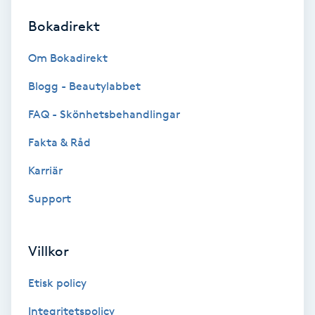
Bokadirekt
Brynformning
Om Bokadirekt
Brynfärgning
Blogg - Beautylabbet
Brynplockning
FAQ - Skönhetsbehandlingar
Fakta & Råd
Bröllopsuppsättning
C
Karriär
Support
Celluliter
Coachning
Villkor
Color correction
Etisk policy
Integritetspolicy