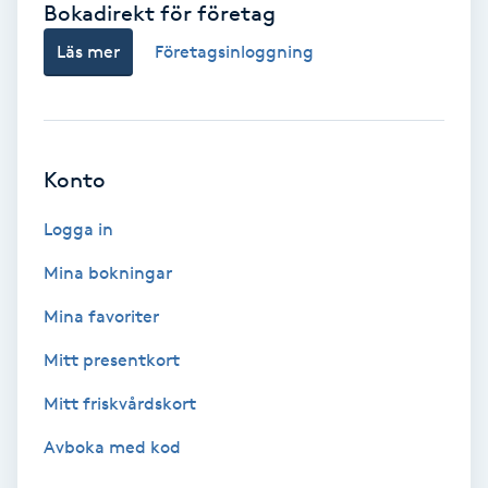
Bokadirekt för företag
Babylights
Läs mer
Företagsinloggning
Balayage
Bambumassage
Konto
Barber
Logga in
Mina bokningar
Barnklippning
Mina favoriter
BIAB
Mitt presentkort
Mitt friskvårdskort
Blowout
Avboka med kod
Bottenfärg