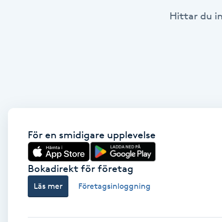
Hittar du i
Babylights
Balayage
Bambumassage
Barber
Barnklippning
För en smidigare upplevelse
BIAB
Bokadirekt för företag
Läs mer
Företagsinloggning
Blowout
Bottenfärg