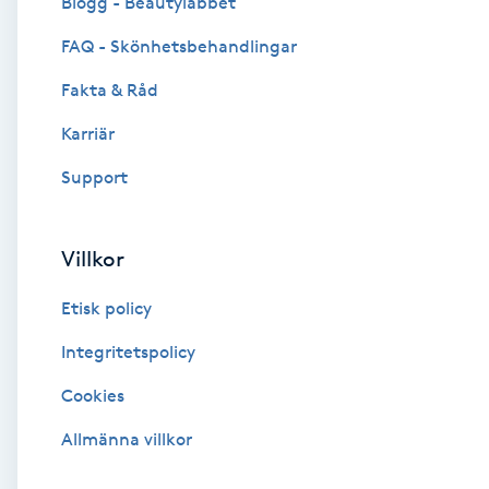
Blogg - Beautylabbet
Cryoterapi
FAQ - Skönhetsbehandlingar
D
Fakta & Råd
Damklippning
Karriär
Dermapen
Support
Diamantslipning
Villkor
E
Etisk policy
Enzympeeling
Integritetspolicy
Extensions
Cookies
Extensions borttagning
Allmänna villkor