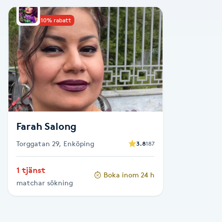
Alternativmedicin
Upp till 10% rabatt
Andningsmassage
Ansiktslyft utan kirurgi
Aromamassage
Ashtanga Yoga
Farah Salong
Torggatan 29, Enköping
3.8
187
Ayurveda
1 tjänst
Boka inom 24 h
Ayurvedisk Massage
matchar sökning
Ansiktsbehandling djuprengörande
B