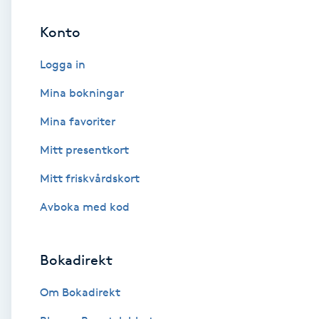
Konto
Brynformning
Logga in
Brynfärgning
Mina bokningar
Brynplockning
Mina favoriter
Mitt presentkort
Bröllopsuppsättning
C
Mitt friskvårdskort
Avboka med kod
Celluliter
Coachning
Bokadirekt
Color correction
Om Bokadirekt