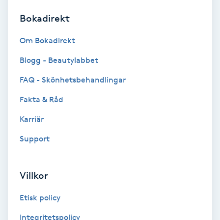
Bokadirekt
Brynformning
Om Bokadirekt
Brynfärgning
Blogg - Beautylabbet
Brynplockning
FAQ - Skönhetsbehandlingar
Fakta & Råd
Bröllopsuppsättning
C
Karriär
Support
Celluliter
Coachning
Villkor
Color correction
Etisk policy
Integritetspolicy