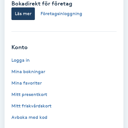
Bokadirekt för företag
Babylights
Läs mer
Företagsinloggning
Balayage
Bambumassage
Konto
Barber
Logga in
Mina bokningar
Barnklippning
Mina favoriter
BIAB
Mitt presentkort
Mitt friskvårdskort
Blowout
Avboka med kod
Bottenfärg