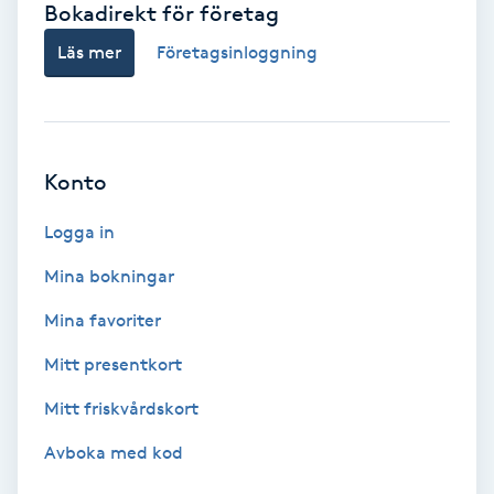
Bokadirekt för företag
Babylights
Läs mer
Företagsinloggning
Balayage
Bambumassage
Konto
Barber
Logga in
Mina bokningar
Barnklippning
Mina favoriter
BIAB
Mitt presentkort
Mitt friskvårdskort
Blowout
Avboka med kod
Bottenfärg