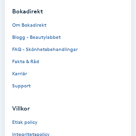
Bokadirekt
Brynformning
Om Bokadirekt
Brynfärgning
Blogg - Beautylabbet
Brynplockning
FAQ - Skönhetsbehandlingar
Fakta & Råd
Bröllopsuppsättning
C
Karriär
Support
Celluliter
Coachning
Villkor
Color correction
Etisk policy
Integritetspolicy