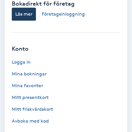
Bokadirekt för företag
Babylights
Läs mer
Företagsinloggning
Balayage
Bambumassage
Konto
Barber
Logga in
Mina bokningar
Barnklippning
Mina favoriter
BIAB
Mitt presentkort
Mitt friskvårdskort
Blowout
Avboka med kod
Bottenfärg