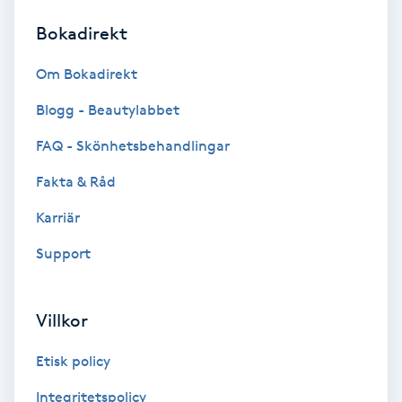
Bokadirekt
Brynformning
Om Bokadirekt
Brynfärgning
Blogg - Beautylabbet
Brynplockning
FAQ - Skönhetsbehandlingar
Fakta & Råd
Bröllopsuppsättning
C
Karriär
Support
Celluliter
Coachning
Villkor
Color correction
Etisk policy
Integritetspolicy