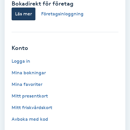
Bokadirekt för företag
Babylights
Läs mer
Företagsinloggning
Balayage
Bambumassage
Konto
Barber
Logga in
Mina bokningar
Barnklippning
Mina favoriter
BIAB
Mitt presentkort
Mitt friskvårdskort
Blowout
Avboka med kod
Bottenfärg