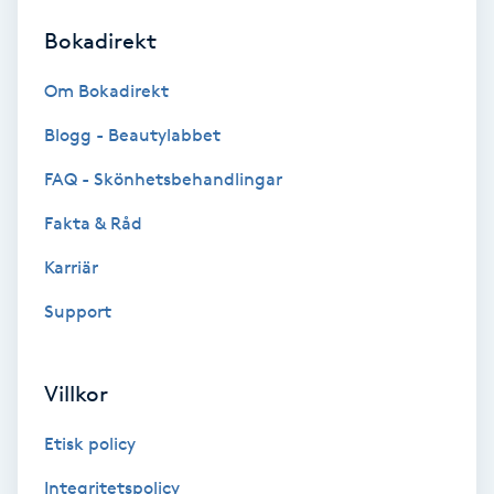
Bokadirekt
Brynformning
Om Bokadirekt
Brynfärgning
Blogg - Beautylabbet
Brynplockning
FAQ - Skönhetsbehandlingar
Fakta & Råd
Bröllopsuppsättning
C
Karriär
Support
Celluliter
Coachning
Villkor
Color correction
Etisk policy
Integritetspolicy