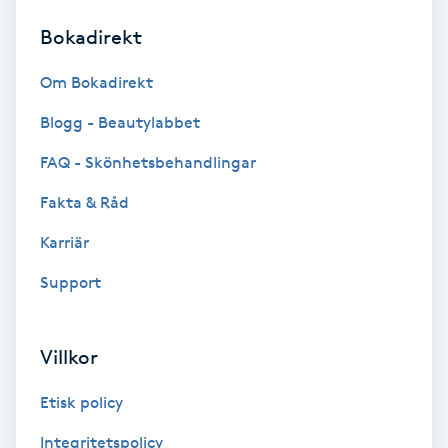
Bokadirekt
Brynformning
Om Bokadirekt
Brynfärgning
Blogg - Beautylabbet
Brynplockning
FAQ - Skönhetsbehandlingar
Fakta & Råd
Bröllopsuppsättning
C
Karriär
Support
Celluliter
Coachning
Villkor
Color correction
Etisk policy
Integritetspolicy