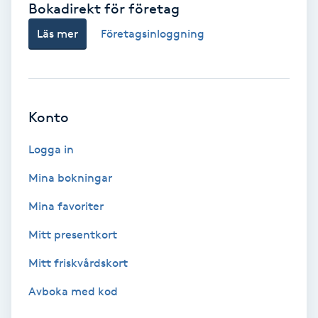
Bokadirekt för företag
Babylights
Läs mer
Företagsinloggning
Balayage
Bambumassage
Konto
Barber
Logga in
Mina bokningar
Barnklippning
Mina favoriter
BIAB
Mitt presentkort
Mitt friskvårdskort
Blowout
Avboka med kod
Bottenfärg