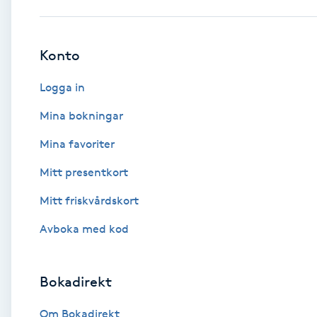
Babylights
Konto
Balayage
Logga in
Bambumassage
Mina bokningar
Mina favoriter
Barber
Mitt presentkort
Barnklippning
Mitt friskvårdskort
BIAB
Avboka med kod
Blowout
Bokadirekt
Bottenfärg
Om Bokadirekt