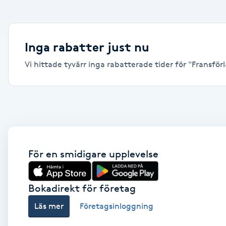
Alternativmedicin
Andningsmassage
Inga rabatter just nu
Vi hittade tyvärr inga rabatterade tider för "Fransförl
Ansiktslyft utan kirurgi
Aromamassage
Ashtanga Yoga
Ayurveda
För en smidigare upplevelse
Ayurvedisk Massage
Bokadirekt för företag
Läs mer
Företagsinloggning
Ansiktsbehandling djuprengörande
B