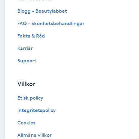
Blogg - Beautylabbet
Brynformning
FAQ - Skönhetsbehandlingar
Brynfärgning
Fakta & Råd
Brynplockning
Karriär
Support
Bröllopsuppsättning
C
Villkor
Celluliter
Etisk policy
Coachning
Integritetspolicy
Cookies
Color correction
Allmäna villkor