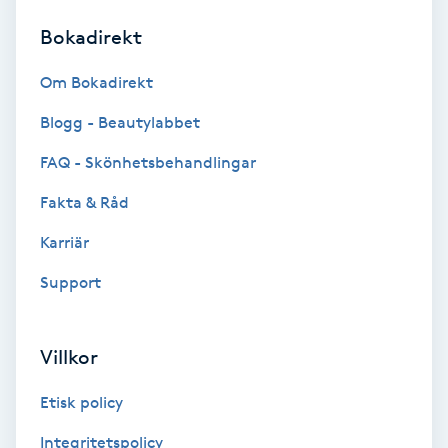
Bokadirekt
Brynformning
Om Bokadirekt
Brynfärgning
Blogg - Beautylabbet
Brynplockning
FAQ - Skönhetsbehandlingar
Fakta & Råd
Bröllopsuppsättning
C
Karriär
Support
Celluliter
Coachning
Villkor
Color correction
Etisk policy
Integritetspolicy