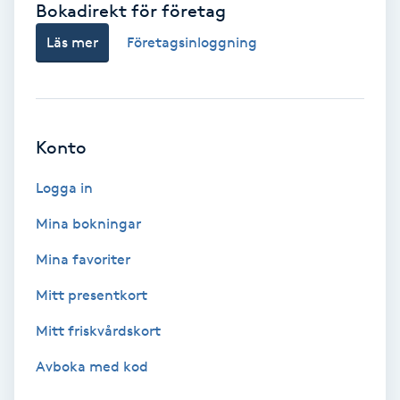
Bokadirekt för företag
Babylights
Läs mer
Företagsinloggning
Balayage
Bambumassage
Konto
Barber
Logga in
Mina bokningar
Barnklippning
Mina favoriter
BIAB
Mitt presentkort
Mitt friskvårdskort
Blowout
Avboka med kod
Bottenfärg