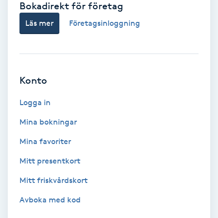
Bokadirekt för företag
Babylights
Läs mer
Företagsinloggning
Balayage
Bambumassage
Konto
Barber
Logga in
Mina bokningar
Barnklippning
Mina favoriter
BIAB
Mitt presentkort
Mitt friskvårdskort
Blowout
Avboka med kod
Bottenfärg