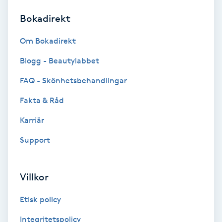
Bokadirekt
Brynformning
Om Bokadirekt
Brynfärgning
Blogg - Beautylabbet
Brynplockning
FAQ - Skönhetsbehandlingar
Fakta & Råd
Bröllopsuppsättning
C
Karriär
Support
Celluliter
Coachning
Villkor
Color correction
Etisk policy
Integritetspolicy