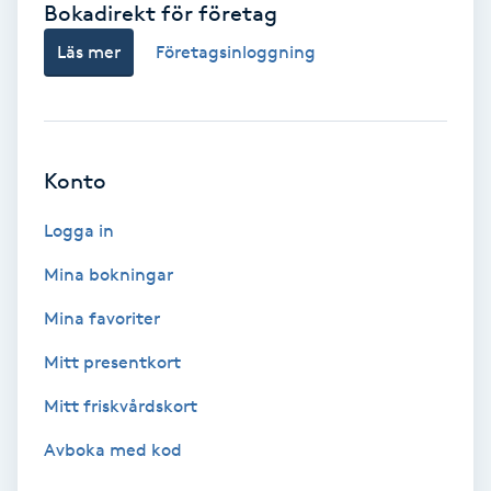
Bokadirekt för företag
Babylights
Läs mer
Företagsinloggning
Balayage
Bambumassage
Konto
Barber
Logga in
Mina bokningar
Barnklippning
Mina favoriter
BIAB
Mitt presentkort
Mitt friskvårdskort
Blowout
Avboka med kod
Bottenfärg