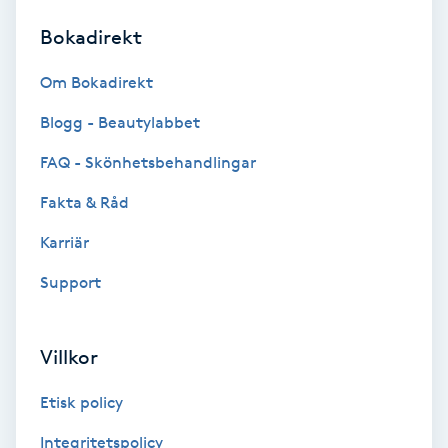
Bokadirekt
Brynformning
Om Bokadirekt
Brynfärgning
Blogg - Beautylabbet
Brynplockning
FAQ - Skönhetsbehandlingar
Fakta & Råd
Bröllopsuppsättning
C
Karriär
Support
Celluliter
Coachning
Villkor
Color correction
Etisk policy
Integritetspolicy