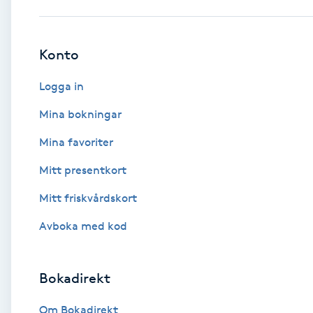
Babylights
Konto
Balayage
Logga in
Bambumassage
Mina bokningar
Mina favoriter
Barber
Mitt presentkort
Barnklippning
Mitt friskvårdskort
BIAB
Avboka med kod
Blowout
Bokadirekt
Bottenfärg
Om Bokadirekt