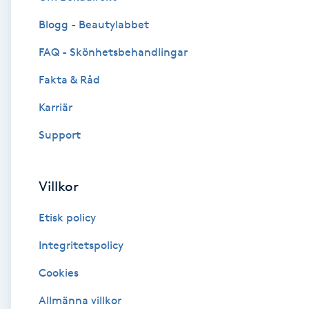
Blogg - Beautylabbet
Brynformning
FAQ - Skönhetsbehandlingar
Brynfärgning
Fakta & Råd
Brynplockning
Karriär
Support
Bröllopsuppsättning
C
Villkor
Celluliter
Etisk policy
Coachning
Integritetspolicy
Cookies
Color correction
Allmänna villkor