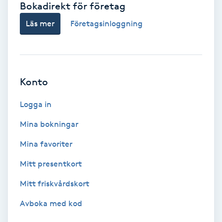
Bokadirekt för företag
Babylights
Läs mer
Företagsinloggning
Balayage
Bambumassage
Konto
Barber
Logga in
Mina bokningar
Barnklippning
Mina favoriter
BIAB
Mitt presentkort
Mitt friskvårdskort
Blowout
Avboka med kod
Bottenfärg