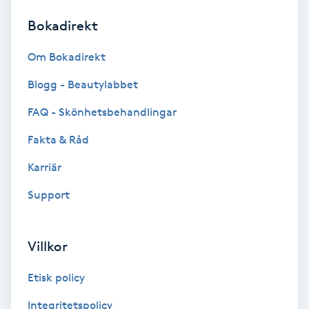
Bokadirekt
Brynformning
Om Bokadirekt
Brynfärgning
Blogg - Beautylabbet
Brynplockning
FAQ - Skönhetsbehandlingar
Fakta & Råd
Bröllopsuppsättning
C
Karriär
Support
Celluliter
Coachning
Villkor
Color correction
Etisk policy
Integritetspolicy