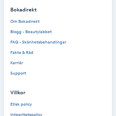
Bokadirekt
Brynformning
Om Bokadirekt
Brynfärgning
Blogg - Beautylabbet
Brynplockning
FAQ - Skönhetsbehandlingar
Fakta & Råd
Bröllopsuppsättning
C
Karriär
Support
Celluliter
Coachning
Villkor
Color correction
Etisk policy
Integritetspolicy