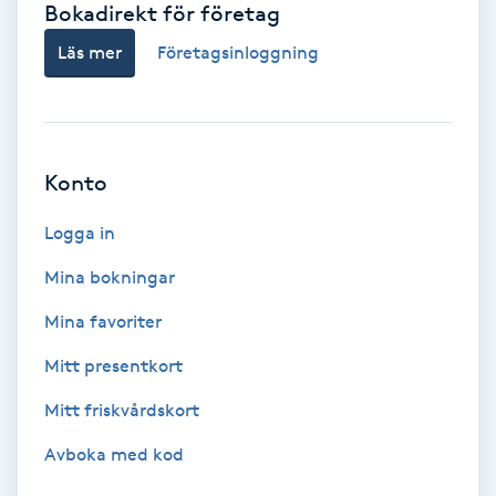
Bokadirekt för företag
Babylights
Läs mer
Företagsinloggning
Balayage
Bambumassage
Konto
Barber
Logga in
Mina bokningar
Barnklippning
Mina favoriter
BIAB
Mitt presentkort
Mitt friskvårdskort
Blowout
Avboka med kod
Bottenfärg